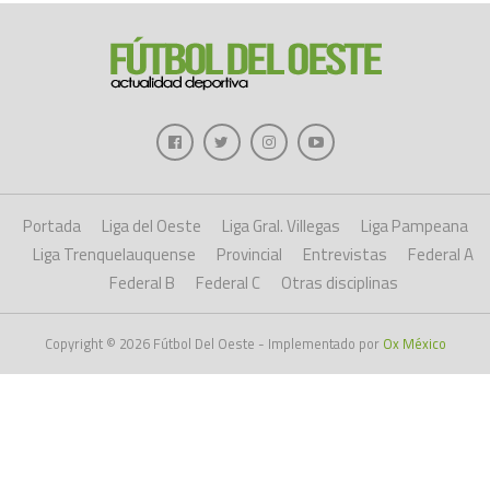
Portada
Liga del Oeste
Liga Gral. Villegas
Liga Pampeana
Liga Trenquelauquense
Provincial
Entrevistas
Federal A
Federal B
Federal C
Otras disciplinas
Copyright © 2026 Fútbol Del Oeste - Implementado por
Ox México