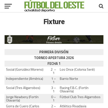
Fixture
PRIMERA DIVISIÓN
TORNEO APERTURA 2026
FECHA 1
Social (González Moreno)
2 –
Los Once (Colonia Seré)
1
Independiente (América)
1 –
Barrio Norte
1
Social (Tres Algarrobos)
3 –
Racing F.B.C. (Fortín
1
Olavarría)
Jorge Newbery (Fortín
0 –
Fútbol Club Tres Algarrobos
Olavarría)
1
Gorra de Cuero (Carlos
2 –
Atlético Rivadavia