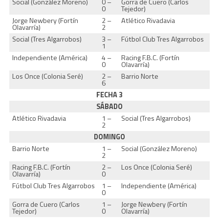
Social (González Moreno)
0 –
Gorra de Cuero (Carlos
0
Tejedor)
Jorge Newbery (Fortín
2 –
Atlético Rivadavia
Olavarría)
2
Social (Tres Algarrobos)
3 –
Fútbol Club Tres Algarrobos
1
Independiente (América)
4 –
Racing F.B.C. (Fortín
0
Olavarría)
Los Once (Colonia Seré)
2 –
Barrio Norte
6
FECHA 3
SÁBADO
Atlético Rivadavia
1 –
Social (Tres Algarrobos)
2
DOMINGO
Barrio Norte
1 –
Social (González Moreno)
2
Racing F.B.C. (Fortín
2 –
Los Once (Colonia Seré)
Olavarría)
0
Fútbol Club Tres Algarrobos
1 –
Independiente (América)
0
Gorra de Cuero (Carlos
1 –
Jorge Newbery (Fortín
Tejedor)
0
Olavarría)