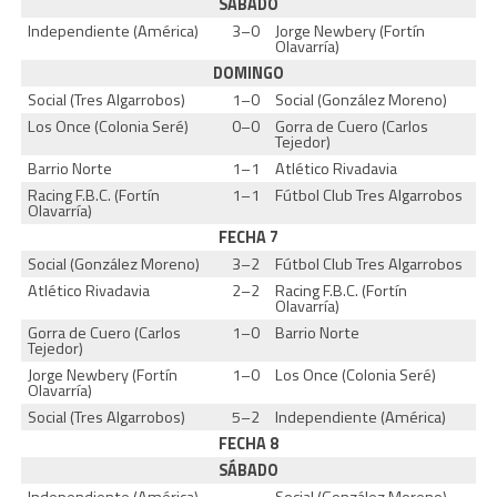
SÁBADO
Independiente (América)
3–0
Jorge Newbery (Fortín
Olavarría)
DOMINGO
Social (Tres Algarrobos)
1–0
Social (González Moreno)
Los Once (Colonia Seré)
0–0
Gorra de Cuero (Carlos
Tejedor)
Barrio Norte
1–1
Atlético Rivadavia
Racing F.B.C. (Fortín
1–1
Fútbol Club Tres Algarrobos
Olavarría)
FECHA 7
Social (González Moreno)
3–2
Fútbol Club Tres Algarrobos
Atlético Rivadavia
2–2
Racing F.B.C. (Fortín
Olavarría)
Gorra de Cuero (Carlos
1–0
Barrio Norte
Tejedor)
Jorge Newbery (Fortín
1–0
Los Once (Colonia Seré)
Olavarría)
Social (Tres Algarrobos)
5–2
Independiente (América)
FECHA 8
SÁBADO
Independiente (América)
–
Social (González Moreno)