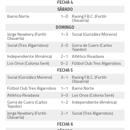
FECHA 4
SÁBADO
Barrio Norte
1–0
Racing F.B.C. (Fortín
Olavarría)
DOMINGO
Jorge Newbery (Fortín
1–3
Social (González Moreno)
Olavarría)
Social (Tres Algarrobos)
2–0
Gorra de Cuero (Carlos
Tejedor)
Independiente (América)
2–1
Atlético Rivadavia
Los Once (Colonia Seré)
0–2
Fútbol Club Tres Algarrobos
FECHA 5
Social (González Moreno)
3–1
Racing F.B.C. (Fortín
Olavarría)
Fútbol Club Tres Algarrobos
1–1
Barrio Norte
Atlético Rivadavia
3–0
Los Once (Colonia Seré)
Gorra de Cuero (Carlos
1–2
Independiente (América)
Tejedor)
Jorge Newbery (Fortín
2–7
Social (Tres Algarrobos)
Olavarría)
FECHA 6