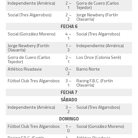
Independiente (América)
2 –
Gorra de Cuero (Carlos
1
Tejedor)
Social (Tres Algarrobos)
2 –
Jorge Newbery (Fortín
2
Olavarría)
FECHA 6
Social (González Moreno)
4 –
Social (Tres Algarrobos)
1
Jorge Newbery (Fortín
1 –
Independiente (América)
Olavarría)
3
Gorra de Cuero (Carlos
2 –
Los Once (Colonia Seré)
Tejedor)
1
Atlético Rivadavia
0 –
Barrio Norte
2
Fútbol Club Tres Algarrobos
3 –
Racing F.B.C. (Fortín
1
Olavarría)
FECHA 7
SÁBADO
Independiente (América)
3 –
Social (Tres Algarrobos)
2
DOMINGO
Fútbol Club Tres Algarrobos
1 –
Social (González Moreno)
0
Racing F.B.C. (Fortín
1 –
Atlético Rivadavia