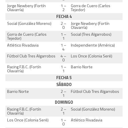
Jorge Newbery (Fortín
1 –
Gorra de Cuero (Carlos
Olavarría)
2
Tejedor)
FECHA 4
Social (González Moreno)
2 –
Jorge Newbery (Fortín
0
Olavarría)
Gorra de Cuero (Carlos
1 –
Social (Tres Algarrobos)
Tejedor)
1
Atlético Rivadavia
1 –
Independiente (América)
4
Fútbol Club Tres Algarrobos
4 –
Los Once (Colonia Seré)
0
Racing F.B.C. (Fortín
1 –
Barrio Norte
Olavarría)
1
FECHA 5
SÁBADO
Barrio Norte
2 –
Fútbol Club Tres Algarrobos
1
DOMINGO
Racing F.B.C. (Fortín
2 –
Social (González Moreno)
Olavarría)
1
Los Once (Colonia Seré)
1 –
Atlético Rivadavia
0