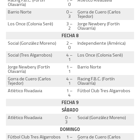
Olavarría)
0
Barrio Norte
0 –
Gorra de Cuero (Carlos
3
Tejedor)
Los Once (Colonia Seré)
3 –
Jorge Newbery (Fortín
2
Olavarría)
FECHA 8
Social (González Moreno)
2 –
Independiente (América)
0
Social (Tres Algarrobos)
4 –
Los Once (Colonia Seré)
1
Jorge Newbery (Fortín
1 –
Barrio Norte
Olavarría)
1
Gorra de Cuero (Carlos
4 –
Racing F.B.C. (Fortín
Tejedor)
1
Olavarría)
Atlético Rivadavia
1 –
Fútbol Club Tres Algarrobos
4
FECHA 9
SÁBADO
Atlético Rivadavia
0 –
Social (González Moreno)
3
DOMINGO
Fútbol Club Tres Algarrobos
1 –
Gorra de Cuero (Carlos