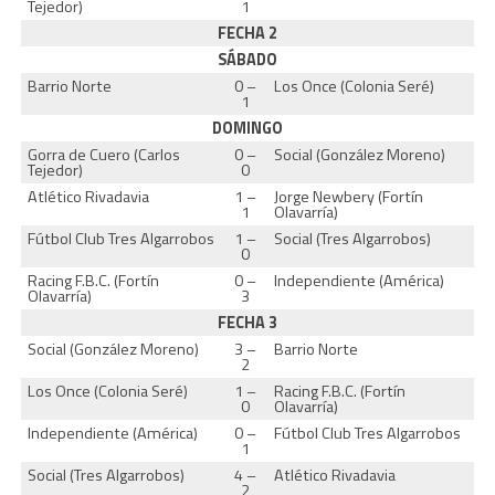
Tejedor)
1
FECHA 2
SÁBADO
Barrio Norte
0 –
Los Once (Colonia Seré)
1
DOMINGO
Gorra de Cuero (Carlos
0 –
Social (González Moreno)
Tejedor)
0
Atlético Rivadavia
1 –
Jorge Newbery (Fortín
1
Olavarría)
Fútbol Club Tres Algarrobos
1 –
Social (Tres Algarrobos)
0
Racing F.B.C. (Fortín
0 –
Independiente (América)
Olavarría)
3
FECHA 3
Social (González Moreno)
3 –
Barrio Norte
2
Los Once (Colonia Seré)
1 –
Racing F.B.C. (Fortín
0
Olavarría)
Independiente (América)
0 –
Fútbol Club Tres Algarrobos
1
Social (Tres Algarrobos)
4 –
Atlético Rivadavia
2