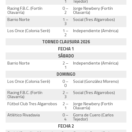
1
Tejedor)
Racing F.B.C. (Fortín
0 –
Jorge Newbery (Fortín
Olavarría)
2
Olavarría)
Barrio Norte
1 –
Social (Tres Algarrobos)
3
Los Once (Colonia Seré)
1 –
Independiente (América)
2
TORNEO CLAUSURA 2026
FECHA 1
SÁBADO
Barrio Norte
2 –
Independiente (América)
1
DOMINGO
Los Once (Colonia Seré)
0 –
Social (González Moreno)
0
Racing F.B.C. (Fortín
2 –
Social (Tres Algarrobos)
Olavarría)
3
Fútbol Club Tres Algarrobos
2 –
Jorge Newbery (Fortín
1
Olavarría)
Atlético Rivadavia
0 –
Gorra de Cuero (Carlos
4
Tejedor)
FECHA 2