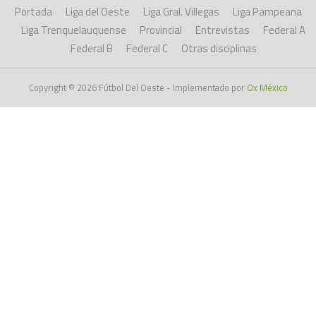
Portada
Liga del Oeste
Liga Gral. Villegas
Liga Pampeana
Liga Trenquelauquense
Provincial
Entrevistas
Federal A
Federal B
Federal C
Otras disciplinas
Copyright © 2026 Fútbol Del Oeste - Implementado por
Ox México