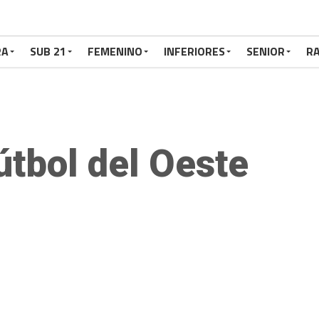
RA
SUB 21
FEMENINO
INFERIORES
SENIOR
RA
útbol del Oeste