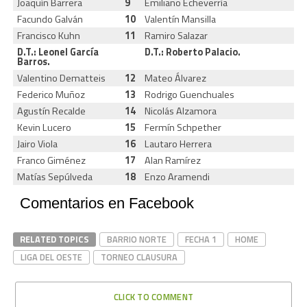
Joaquín Barrera
9
Emiliano Echeverría
Facundo Galván
10
Valentín Mansilla
Francisco Kuhn
11
Ramiro Salazar
D.T.: Leonel García
D.T.: Roberto Palacio.
Barros.
Valentino Dematteis
12
Mateo Álvarez
Federico Muñoz
13
Rodrigo Guenchuales
Agustín Recalde
14
Nicolás Alzamora
Kevin Lucero
15
Fermín Schpether
Jairo Viola
16
Lautaro Herrera
Franco Giménez
17
Alan Ramírez
Matías Sepúlveda
18
Enzo Aramendi
Comentarios en Facebook
RELATED TOPICS
BARRIO NORTE
FECHA 1
HOME
LIGA DEL OESTE
TORNEO CLAUSURA
CLICK TO COMMENT