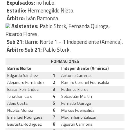
Expulsados:
no hubo.
Estadio:
Hermenegildo Nieto.
Árbitro:
Iván Ramonda.
Asistentes:
Pablo Stork, Fernanda Quiroga,
Ricardo Flores.
Sub 21:
Barrio Norte 1 – 1 Independiente (América).
Árbitro Sub 21:
Pablo Stork.
FORMACIONES
Barrio Norte
Independiente (América)
Edgardo Sánchez
1
Antonio Carreras
Alejandro Fernández
2
Ramiro Coronel Fuensalida
Braian Fernández
3
Federico Flores
Jonathan Caro
4
Sebastián Martín
Alejo Costa
5
Fernado Quiroga
Nicolás Muñoz
6
Marcos Fuensalida
Emanuel Rodríguez
7
Maximiliano Zalazar
Bautista Rodríguez
8
Agustín Carmona