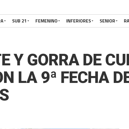
RA
SUB 21
FEMENINO
INFERIORES
SENIOR
RA
E Y GORRA DE CU
 LA 9ª FECHA D
ES