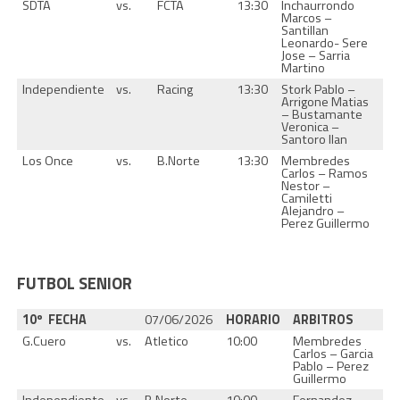
SDTA
vs.
FCTA
13:30
Inchaurrondo
Marcos –
Santillan
Leonardo- Sere
Jose – Sarria
Martino
Independiente
vs.
Racing
13:30
Stork Pablo –
Arrigone Matias
– Bustamante
Veronica –
Santoro Ilan
Los Once
vs.
B.Norte
13:30
Membredes
Carlos – Ramos
Nestor –
Camiletti
Alejandro –
Perez Guillermo
FUTBOL SENIOR
10º FECHA
07/06/2026
HORARIO
ARBITROS
G.Cuero
vs.
Atletico
10:00
Membredes
Carlos – Garcia
Pablo – Perez
Guillermo