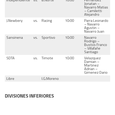
Independiente
vs.
B.Norte
10:00
Fernandez
Jonatan –
Navarro Matias
– Camiletti
Alejandro
J.Newbery
vs.
Racing
10:00
Parra Leonardo
– Navarro
Agustin –
Navarro Juan
Sansinena
vs.
Sportivo
10:00
Navarro
Rodrigo –
Bustos Franco
– Villafañe
Santiago
SDTA
vs.
Timote
10:00
Velazquez
Damian –
Martinez
Adrian –
Gimenez Dario
Libre
I.G.Moreno
DIVISIONES INFERIORES