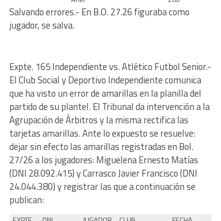
Salvando errores.- En B.O. 27.26 figuraba como
jugador, se salva.
Expte. 165 Independiente vs. Atlético Futbol Senior.-
El Club Social y Deportivo Independiente comunica
que ha visto un error de amarillas en la planilla del
partido de su plantel. El Tribunal da intervención a la
Agrupación de Árbitros y la misma rectifica las
tarjetas amarillas. Ante lo expuesto se resuelve:
dejar sin efecto las amarillas registradas en Bol.
27/26 a los jugadores: Miguelena Ernesto Matías
(DNI 28.092.415) y Carrasco Javier Francisco (DNI
24.044.380) y registrar las que a continuación se
publican:
EXPTE.
DNI
JUGADOR
CLUB
FECHA
B