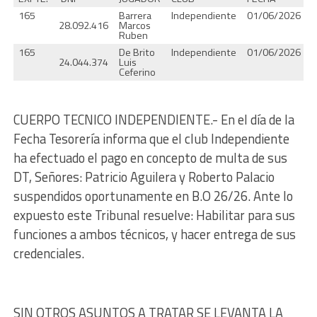
165
Barrera
Independiente
01/06/2026
2
28.092.416
Marcos
Ruben
165
De Brito
Independiente
01/06/2026
2
24.044.374
Luis
Ceferino
CUERPO TECNICO INDEPENDIENTE.- En el día de la
Fecha Tesorería informa que el club Independiente
ha efectuado el pago en concepto de multa de sus
DT, Señores: Patricio Aguilera y Roberto Palacio
suspendidos oportunamente en B.O 26/26. Ante lo
expuesto este Tribunal resuelve: Habilitar para sus
funciones a ambos técnicos, y hacer entrega de sus
credenciales.
SIN OTROS ASUNTOS A TRATAR SE LEVANTA LA