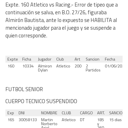
Expte. 160 Atletico vs Racing.- Error de tipeo que a
continuación se salva, en B.O. 27/26, figuraba
Almirón Bautista, ante lo expuesto se HABILITA al
mencionado jugador para el juego y se suspende a
quien corresponde.
Expte
Ficha
Jugador
Club
Art
Sancion
Fecha
160
10334
Almiron
Atletico
200
2
01/06/2026
Dylan
Partidos
FUTBOL SENIOR
CUERPO TECNICO SUSPENDIDO
Exp
DNI
NOMBRE
CLUB
CARGO
ART.
SANCION
165
30058133
Martin
Atletico
DT
185
15 dias
Norberto
y
Ariel
260