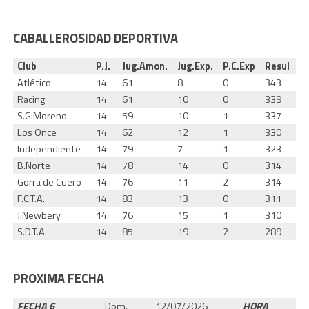
CABALLEROSIDAD DEPORTIVA
Club
P.J.
Jug.Amon.
Jug.Exp.
P.C.Exp
Resul
Atlético
14
61
8
0
343
Racing
14
61
10
0
339
S.G.Moreno
14
59
10
1
337
Los Once
14
62
12
1
330
Independiente
14
79
7
1
323
B.Norte
14
78
14
0
314
Gorra de Cuero
14
76
11
2
314
F.C.T.A.
14
83
13
0
311
J.Newbery
14
76
15
1
310
S.D.T.A.
14
85
19
2
289
PROXIMA FECHA
FECHA 6
Dom.
12/07/2026
HORA