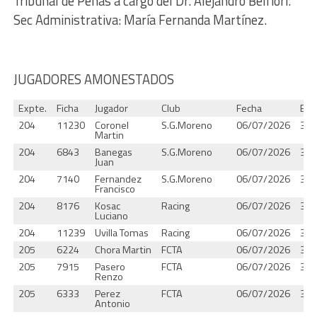
Tribunal de Penas a cargo del Dr. Alejandro Belfiori.
Sec Administrativa: María Fernanda Martínez.
JUGADORES AMONESTADOS
Expte.
Ficha
Jugador
Club
Fecha
Bol
204
11230
Coronel
S.G.Moreno
06/07/2026
37.
Martin
204
6843
Banegas
S.G.Moreno
06/07/2026
37.
Juan
204
7140
Fernandez
S.G.Moreno
06/07/2026
37.
Francisco
204
8176
Kosac
Racing
06/07/2026
37.
Luciano
204
11239
Uvilla Tomas
Racing
06/07/2026
37.
205
6224
Chora Martin
FCTA
06/07/2026
37.
205
7915
Pasero
FCTA
06/07/2026
37.
Renzo
205
6333
Perez
FCTA
06/07/2026
37.
Antonio