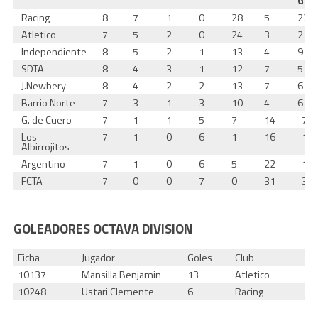
G.
Racing
8
7
1
0
28
5
23
Atletico
7
5
2
0
24
3
21
Independiente
8
5
2
1
13
4
9
SDTA
8
4
3
1
12
7
5
J.Newbery
8
4
2
2
13
7
6
Barrio Norte
7
3
1
3
10
4
6
G. de Cuero
7
1
1
5
7
14
-7
Los
7
1
0
6
1
16
-15
Albirrojitos
Argentino
7
1
0
6
5
22
-17
FCTA
7
0
0
7
0
31
-31
GOLEADORES OCTAVA DIVISION
Ficha
Jugador
Goles
Club
10137
Mansilla Benjamin
13
Atletico
10248
Ustari Clemente
6
Racing