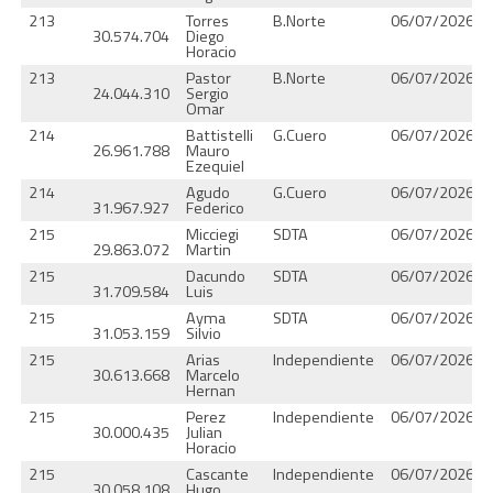
213
Torres
B.Norte
06/07/2026
30.574.704
Diego
Horacio
213
Pastor
B.Norte
06/07/2026
24.044.310
Sergio
Omar
214
Battistelli
G.Cuero
06/07/2026
26.961.788
Mauro
Ezequiel
214
Agudo
G.Cuero
06/07/2026
31.967.927
Federico
215
Micciegi
SDTA
06/07/2026
29.863.072
Martin
215
Dacundo
SDTA
06/07/2026
31.709.584
Luis
215
Ayma
SDTA
06/07/2026
31.053.159
Silvio
215
Arias
Independiente
06/07/2026
30.613.668
Marcelo
Hernan
215
Perez
Independiente
06/07/2026
30.000.435
Julian
Horacio
215
Cascante
Independiente
06/07/2026
30.058.108
Hugo