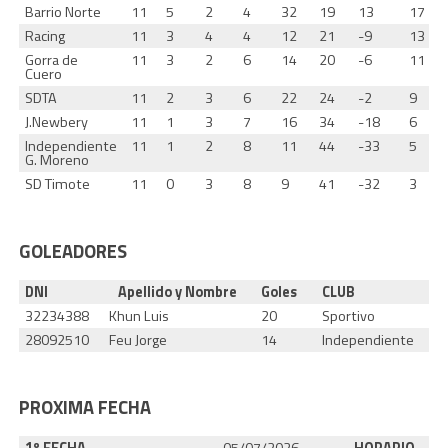
Barrio Norte
11
5
2
4
32
19
13
17
Racing
11
3
4
4
12
21
-9
13
Gorra de
11
3
2
6
14
20
-6
11
Cuero
SDTA
11
2
3
6
22
24
-2
9
J.Newbery
11
1
3
7
16
34
-18
6
Independiente
11
1
2
8
11
44
-33
5
G. Moreno
SD Timote
11
0
3
8
9
41
-32
3
GOLEADORES
DNI
Apellido y Nombre
Goles
CLUB
32234388
Khun Luis
20
Sportivo
28092510
Feu Jorge
14
Independiente
PROXIMA FECHA