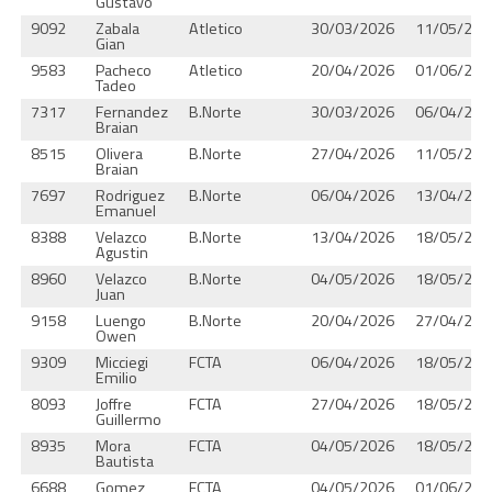
Gustavo
9092
Zabala
Atletico
30/03/2026
11/05/202
Gian
9583
Pacheco
Atletico
20/04/2026
01/06/202
Tadeo
7317
Fernandez
B.Norte
30/03/2026
06/04/202
Braian
8515
Olivera
B.Norte
27/04/2026
11/05/202
Braian
7697
Rodriguez
B.Norte
06/04/2026
13/04/202
Emanuel
8388
Velazco
B.Norte
13/04/2026
18/05/202
Agustin
8960
Velazco
B.Norte
04/05/2026
18/05/202
Juan
9158
Luengo
B.Norte
20/04/2026
27/04/202
Owen
9309
Micciegi
FCTA
06/04/2026
18/05/202
Emilio
8093
Joffre
FCTA
27/04/2026
18/05/202
Guillermo
8935
Mora
FCTA
04/05/2026
18/05/202
Bautista
6688
Gomez
FCTA
04/05/2026
01/06/202