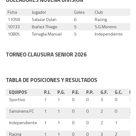
Ficha
Jugador
Goles
Club
11058
Salazar Dylan
6
Racing
10733
Ibañez Thiago
5
S.G.Moreno
10805
Tenaglia Manuel
5
Independiente
TORNEO CLAUSURA SENIOR 2026
TABLA DE POSICIONES Y RESULTADOS
EQUIPOS
P.J.
P.G.
P.E.
P.P.
G.F.
G.C.
Dif
Sportivo
1
1
0
0
3
0
3
Sansinena FC
1
1
0
0
2
0
2
Independiente
1
1
0
0
2
1
1
Racing
1
1
0
0
3
2
1