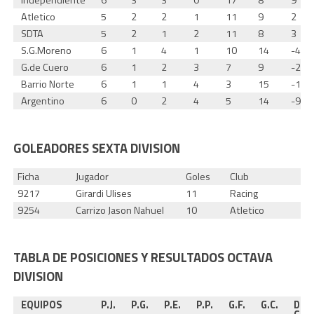
Independiente
6
3
3
0
17
8
9
Atletico
5
2
2
1
11
9
2
SDTA
5
2
1
2
11
8
3
S.G.Moreno
6
1
4
1
10
14
-4
G.de Cuero
6
1
2
3
7
9
-2
Barrio Norte
6
1
1
4
3
15
-12
Argentino
6
0
2
4
5
14
-9
GOLEADORES SEXTA DIVISION
Ficha
Jugador
Goles
Club
9217
Girardi Ulises
11
Racing
9254
Carrizo Jason Nahuel
10
Atletico
TABLA DE POSICIONES Y RESULTADOS OCTAVA
DIVISION
EQUIPOS
P.J.
P.G.
P.E.
P.P.
G.F.
G.C.
Dif.