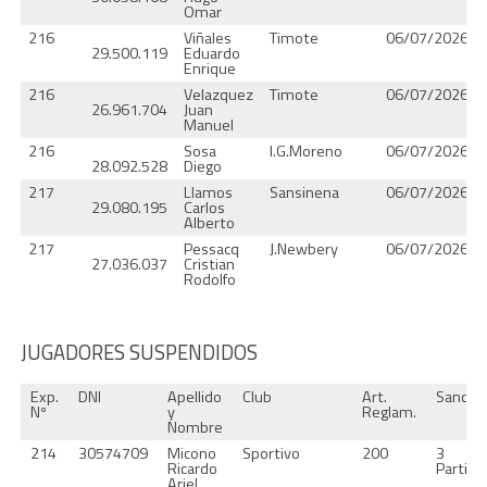
Omar
216
Viñales
Timote
06/07/2026
29.500.119
Eduardo
Enrique
216
Velazquez
Timote
06/07/2026
26.961.704
Juan
Manuel
216
Sosa
I.G.Moreno
06/07/2026
28.092.528
Diego
217
Llamos
Sansinena
06/07/2026
29.080.195
Carlos
Alberto
217
Pessacq
J.Newbery
06/07/2026
27.036.037
Cristian
Rodolfo
JUGADORES SUSPENDIDOS
Exp.
DNI
Apellido
Club
Art.
Sancio
Nº
y
Reglam.
Nombre
214
30574709
Micono
Sportivo
200
3
Ricardo
Partido
Ariel