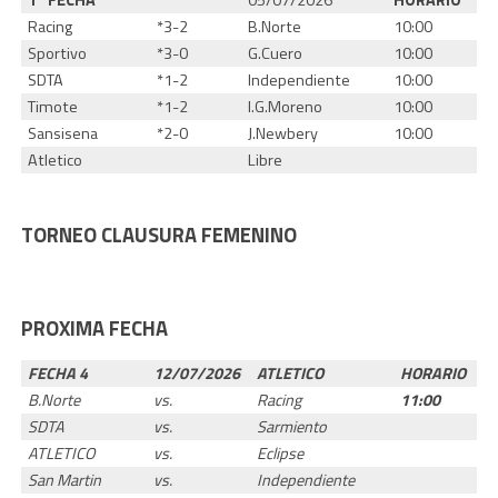
1º FECHA
05/07/2026
HORARIO
Racing
*3-2
B.Norte
10:00
Sportivo
*3-0
G.Cuero
10:00
SDTA
*1-2
Independiente
10:00
Timote
*1-2
I.G.Moreno
10:00
Sansisena
*2-0
J.Newbery
10:00
Atletico
Libre
TORNEO CLAUSURA FEMENINO
PROXIMA FECHA
FECHA 4
12/07/2026
ATLETICO
HORARIO
B.Norte
vs.
Racing
11:00
SDTA
vs.
Sarmiento
ATLETICO
vs.
Eclipse
San Martin
vs.
Independiente