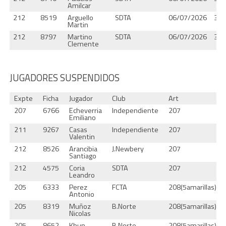
Amilcar
212
8519
Arguello
SDTA
06/07/2026
37.
Martin
212
8797
Martino
SDTA
06/07/2026
37.
Clemente
JUGADORES SUSPENDIDOS
Expte
Ficha
Jugador
Club
Art
207
6766
Echeverria
Independiente
207
Emiliano
211
9267
Casas
Independiente
207
Valentin
212
8526
Arancibia
J.Newbery
207
Santiago
212
4575
Coria
SDTA
207
Leandro
205
6333
Perez
FCTA
208(5amarillas)
Antonio
205
8319
Muñoz
B.Norte
208(5amarillas)
Nicolas
205
8652
Khun
B.Norte
208(5amarillas)