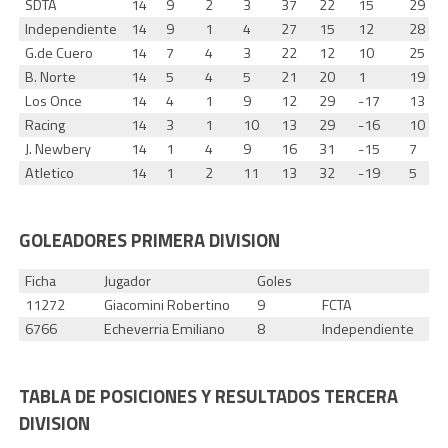
SDTA
14
9
2
3
37
22
15
29
Independiente
14
9
1
4
27
15
12
28
G.de Cuero
14
7
4
3
22
12
10
25
B. Norte
14
5
4
5
21
20
1
19
Los Once
14
4
1
9
12
29
-17
13
Racing
14
3
1
10
13
29
-16
10
J. Newbery
14
1
4
9
16
31
-15
7
Atletico
14
1
2
11
13
32
-19
5
GOLEADORES PRIMERA DIVISION
Ficha
Jugador
Goles
11272
Giacomini Robertino
9
FCTA
6766
Echeverria Emiliano
8
Independiente
TABLA DE POSICIONES Y RESULTADOS TERCERA
DIVISION