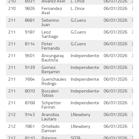
210
8931
Alvarez Axel
L. Once
06/07/2026
37.
210
9826
Fernandez
L. Once
06/07/2026
37.
Axel
211
8681
Seberino
G.Cuero
06/07/2026
37.
Juan
211
9187
Leoz
G.Cuero
06/07/2026
37.
Santiago
211
8114
Poter
G.Cuero
06/07/2026
37.
Fernando
211
9501
Ancungaray
Independiente
06/07/2026
37.
Bautista
211
9139
Gomez
Independiente
06/07/2026
37.
Benjamin
211
7664
Guenchaules
Independiente
06/07/2026
37.
Rodrigo
211
8070
Boccaleri
Independiente
06/07/2026
37.
Tobias
211
8768
Schpetter
Independiente
06/07/2026
37.
Fermin
212
9143
Arancibia
J.Newbery
06/07/2026
37.
Lautaro
212
7861
Ortellado
J.Newbery
06/07/2026
37.
Damian
212
8710
Palacios
SDTA
06/07/2026
37.