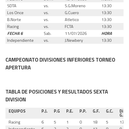
SDTA
vs.
S.G.Moreno
13:30
Los Once
vs.
G.Cuero
13:30
B.Norte
vs.
Atletico
13:30
Racing
vs.
FCTA
13:30
FECHA 6
Sab.
11/07/2026
HORA
Independiente
vs.
J.Newbery
13:30
CAMPEONATO DIVISIONES INFERIORES TORNEO
APERTURA
TABLA DE POSICIONES Y RESULTADOS SEXTA
DIVISION
EQUIPOS
P.J.
P.G
P.E.
P.P.
G.F.
G.C.
Dif.
G.
Racing
6
5
1
0
18
5
13