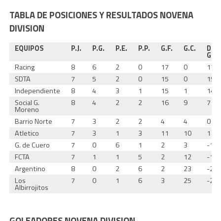
TABLA DE POSICIONES Y RESULTADOS NOVENA
DIVISION
EQUIPOS
P.J.
P.G.
P.E.
P.P.
G.F.
G.C.
Dif.
G.
Racing
8
6
2
0
17
0
17
SDTA
7
5
2
0
15
0
15
Independiente
8
4
3
1
15
1
14
Social G.
8
4
2
2
16
9
7
Moreno
Barrio Norte
7
3
2
2
4
4
0
Atletico
7
3
1
3
11
10
1
G. de Cuero
7
0
6
1
2
3
-1
FCTA
7
1
1
5
2
12
-10
Argentino
8
0
2
6
2
23
-21
Los
7
0
1
6
3
25
-22
Albirrojitos
GOLEADORES NOVENA DIVISION