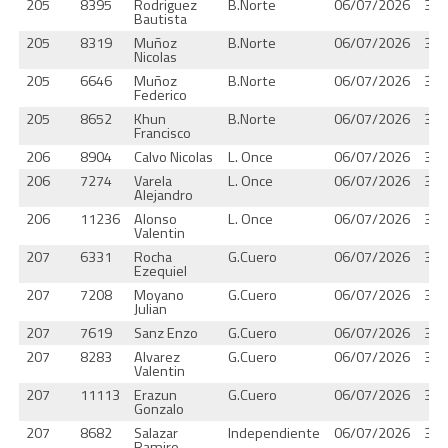
205
8395
Rodriguez
B.Norte
06/07/2026
37.
Bautista
205
8319
Muñoz
B.Norte
06/07/2026
37.
Nicolas
205
6646
Muñoz
B.Norte
06/07/2026
37.
Federico
205
8652
Khun
B.Norte
06/07/2026
37.
Francisco
206
8904
Calvo Nicolas
L. Once
06/07/2026
37.
206
7274
Varela
L. Once
06/07/2026
37.
Alejandro
206
11236
Alonso
L. Once
06/07/2026
37.
Valentin
207
6331
Rocha
G.Cuero
06/07/2026
37.
Ezequiel
207
7208
Moyano
G.Cuero
06/07/2026
37.
Julian
207
7619
Sanz Enzo
G.Cuero
06/07/2026
37.
207
8283
Alvarez
G.Cuero
06/07/2026
37.
Valentin
207
11113
Erazun
G.Cuero
06/07/2026
37.
Gonzalo
207
8682
Salazar
Independiente
06/07/2026
37.
Ramiro