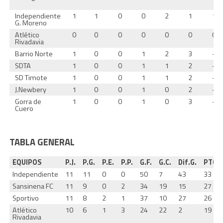
Independiente
1
1
0
0
2
1
1
G. Moreno
Atlético
0
0
0
0
0
0
0
Rivadavia
Barrio Norte
1
0
0
1
2
3
-1
SDTA
1
0
0
1
1
2
-1
SD Timote
1
0
0
1
1
2
-1
J.Newbery
1
0
0
1
0
2
-2
Gorra de
1
0
0
1
0
3
-3
Cuero
TABLA GENERAL
EQUIPOS
P.J.
P.G.
P.E.
P.P.
G.F.
G.C.
Dif.G.
PTOS
Independiente
11
11
0
0
50
7
43
33
Sansinena FC
11
9
0
2
34
19
15
27
Sportivo
11
8
2
1
37
10
27
26
Atlético
10
6
1
3
24
22
2
19
Rivadavia