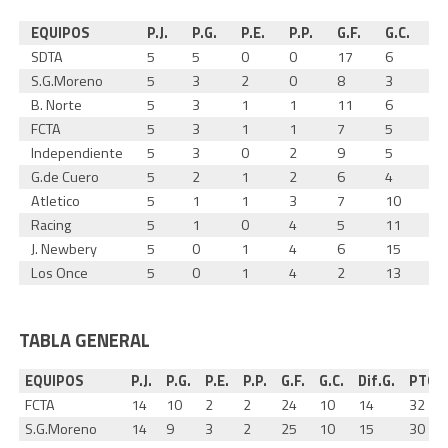
EQUIPOS
P.J.
P.G.
P.E.
P.P.
G.F.
G.C.
Di
SDTA
5
5
0
0
17
6
1
S.G.Moreno
5
3
2
0
8
3
5
B. Norte
5
3
1
1
11
6
5
FCTA
5
3
1
1
7
5
2
Independiente
5
3
0
2
9
5
4
G.de Cuero
5
2
1
2
6
4
2
Atletico
5
1
1
3
7
10
-3
Racing
5
1
0
4
5
11
-6
J. Newbery
5
0
1
4
6
15
-9
Los Once
5
0
1
4
2
13
-
TABLA GENERAL
EQUIPOS
P.J.
P.G.
P.E.
P.P.
G.F.
G.C.
Dif.G.
PTOS
FCTA
14
10
2
2
24
10
14
32
S.G.Moreno
14
9
3
2
25
10
15
30