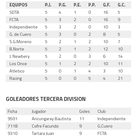
EQUIPOS
P.J.
P.G.
P.E.
P.P.
G.F.
G.C.
Di
SDTA
5
4
1
0
16
5
1
FCTA
5
3
2
0
16
9
7
Independiente
5
3
2
0
10
3
7
G. de Cuero
5
3
0
2
8
5
3
S.G.Moreno
5
2
1
2
10
7
3
B.Norte
5
2
1
2
12
10
2
J. Newbery
5
2
0
3
6
14
-8
Los Once
5
1
2
2
10
11
-1
Atletico
5
0
1
4
3
10
-7
Racing
5
0
0
5
4
21
-
GOLEADORES TERCERA DIVISION
Ficha
Jugador
Goles
Club
9501
Ancungaray Bautista
11
Independiente
7118
Cofre Facundo
9
G.Cuero
9310
Tartara Juan
9
FCTA