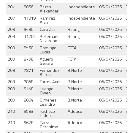
207
8066
Bazan
Independiente
06/07/2026
37.
Alexander
207
11019
Ramirez
Independiente
06/07/2026
37.
Alan
208
9480
Caro Zair
Racing
06/07/2026
37.
208
11204
Bellemans
Racing
06/07/2026
37.
Nazareno
209
8560
Domingo
FCTA
06/07/2026
37.
Lucas
209
8798
Agüero
FCTA
06/07/2026
37.
Genaro
209
7871
Fernandez
B.Norte
06/07/2026
37.
Alexis
209
7868
Torres Axel
B.Norte
06/07/2026
37.
209
9158
Luengo
B.Norte
06/07/2026
37.
Owen
209
8064
Gimenez
B.Norte
06/07/2026
37.
Leandro
210
9583
Pacheco
Atletico
06/07/2026
37.
Tadeo
210
9628
Parra
Atletico
06/07/2026
37.
Geronimo