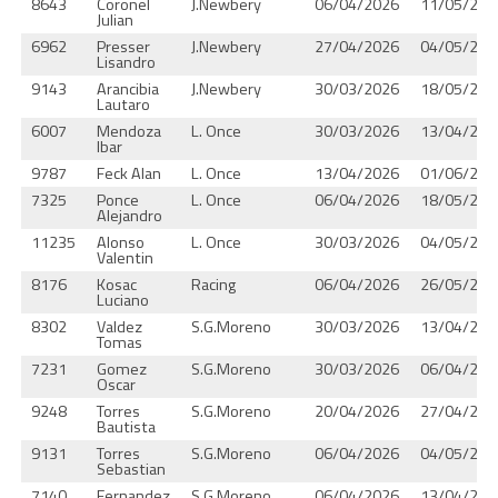
8643
Coronel
J.Newbery
06/04/2026
11/05/202
Julian
6962
Presser
J.Newbery
27/04/2026
04/05/202
Lisandro
9143
Arancibia
J.Newbery
30/03/2026
18/05/202
Lautaro
6007
Mendoza
L. Once
30/03/2026
13/04/202
Ibar
9787
Feck Alan
L. Once
13/04/2026
01/06/202
7325
Ponce
L. Once
06/04/2026
18/05/202
Alejandro
11235
Alonso
L. Once
30/03/2026
04/05/202
Valentin
8176
Kosac
Racing
06/04/2026
26/05/202
Luciano
8302
Valdez
S.G.Moreno
30/03/2026
13/04/202
Tomas
7231
Gomez
S.G.Moreno
30/03/2026
06/04/202
Oscar
9248
Torres
S.G.Moreno
20/04/2026
27/04/202
Bautista
9131
Torres
S.G.Moreno
06/04/2026
04/05/202
Sebastian
7140
Fernandez
S.G.Moreno
06/04/2026
13/04/202