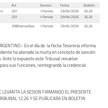
Art
Sancion
Fecha
Boletin
ero
207
1 Partido
29/05/2026
26.26
207
1 Partido
29/05/2026
26.26
208(5amarillas)
1 Partido
29/05/2026
26.26
ENTINO.- En el día de la fecha Tesorería informa
ndiente ha abonado la multa en concepto de sanción
o. Ante lo expuesto este Tribunal resuelve:
 para sus funciones, reintegrando la credencial
E LEVANTA LA SESION FIRMANDO EL PRESENTE
IBUNAL 12.26 Y SE PUBLICARA EN BOLETIN