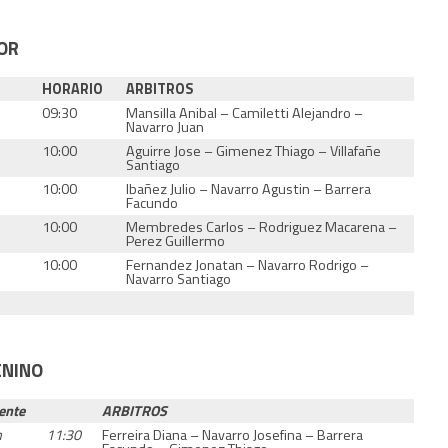
OR
HORARIO
ARBITROS
09:30
Mansilla Anibal – Camiletti Alejandro –
Navarro Juan
10:00
Aguirre Jose – Gimenez Thiago – Villafañe
Santiago
10:00
Ibañez Julio – Navarro Agustin – Barrera
Facundo
10:00
Membredes Carlos – Rodriguez Macarena –
Perez Guillermo
10:00
Fernandez Jonatan – Navarro Rodrigo –
Navarro Santiago
ENINO
ente
ARBITROS
n
11:30
Ferreira Diana – Navarro Josefina – Barrera