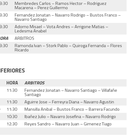
3:30
Membredes Carlos – Ramos Hector – Rodriguez
Macarena – Perez Guillermo
3:30
Fernandez Jonatan – Navarro Rodrigo – Bustos Franco –
Navarro Santiago
3:30
Adorno Misael – Vota Andres – Arrigone Matias –
Ledesma Anabel
ORA
ARBITROS
3:30
Ramonda Ivan – Stork Pablo – Quiroga Fernanda – Flores
Ricardo
NFERIORES
HORA
ARBITROS
11:30
Fernandez Jonatan – Navarro Santiago – Villafañe
Santiago
11:30
Aguirre Jose – Ferreyra Diana – Navarro Agustin
e
11:30
Mansilla Anibal – Bustos Franco – Barrera Facundo
10:30
Ibañez Julio – Navarro Josefina – Navarro Rodrigo
12:30
Reyes Sandro – Navarro Juan – Gimenez Tiago