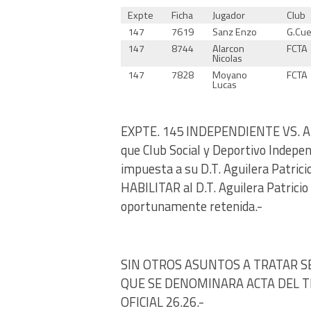
Expte
Ficha
Jugador
Club
147
7619
Sanz Enzo
G.Cu
147
8744
Alarcon
FCTA
Nicolas
147
7828
Moyano
FCTA
Lucas
EXPTE. 145 INDEPENDIENTE VS. ARG
que Club Social y Deportivo Indepe
impuesta a su D.T. Aguilera Patrici
HABILITAR al D.T. Aguilera Patricio
oportunamente retenida.-
SIN OTROS ASUNTOS A TRATAR S
QUE SE DENOMINARA ACTA DEL TR
OFICIAL 26.26.-