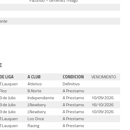
Facundo – Gimenez Thiago
ente
E
DE LIGA
A CLUB
CONDICION
VENCIMIENTO
T.Lauquen
Atletico
Definitivo
Pico
B.Norte
A Prestamo
9 de Julio
Independiente
A Prestamo
10/09/2026
9 de Julio
J.Newbery
A Prestamo
16/10/2026
9 de Julio
J.Newbery
A Prestamo
10/09/2026
T.Lauquen
Los Once
A Prestamo
T.Lauquen
Racing
A Prestamo