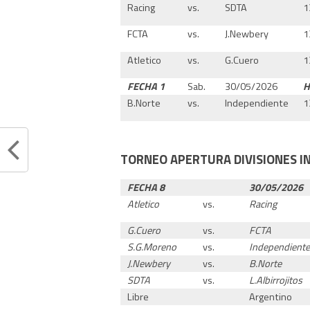
Racing
vs.
SDTA
1
FCTA
vs.
J.Newbery
1
Atletico
vs.
G.Cuero
1
FECHA 1
Sab.
30/05/2026
H
B.Norte
vs.
Independiente
1
TORNEO APERTURA DIVISIONES I
FECHA 8
30/05/2026
Atletico
vs.
Racing
G.Cuero
vs.
FCTA
S.G.Moreno
vs.
Independient
J.Newbery
vs.
B.Norte
SDTA
vs.
L.Albirrojitos
Libre
Argentino