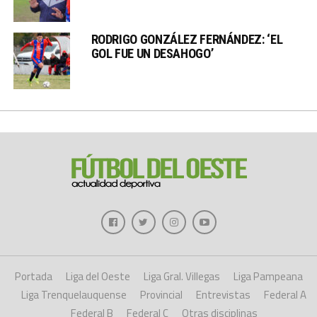
RODRIGO GONZÁLEZ FERNÁNDEZ: ‘EL
GOL FUE UN DESAHOGO’
Portada
Liga del Oeste
Liga Gral. Villegas
Liga Pampeana
Liga Trenquelauquense
Provincial
Entrevistas
Federal A
Federal B
Federal C
Otras disciplinas