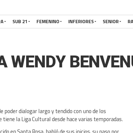
RA
SUB 21
FEMENINO
INFERIORES
SENIOR
RA
 A WENDY BENVE
de poder dialogar largo y tendido con uno de los
 tiene la Liga Cultural desde hace varias temporadas.
cido en Santa Rosa, habló de sus inicios, su paso por