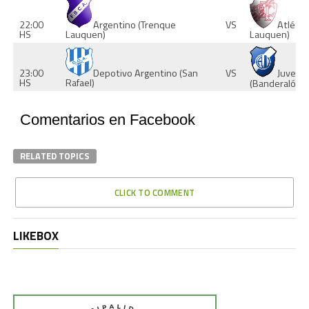
Atlétic
Argentino (Trenque
22:00
VS
Lauquen)
Lauquen)
HS
Depotivo Argentino (San
23:00
VS
Juvent
Rafael)
HS
(Banderaló)
Comentarios en Facebook
RELATED TOPICS
CLICK TO COMMENT
LIKEBOX