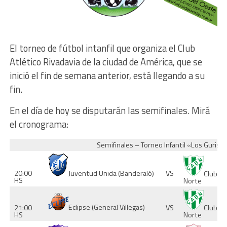
El torneo de fútbol intanfil que organiza el Club
Atlético Rivadavia de la ciudad de América, que se
inició el fin de semana anterior, está llegando a su
fin.
En el día de hoy se disputarán las semifinales. Mirá
el cronograma:
Semifinales – Torneo Infantil «Los Gurise
20:00
VS
Juventud Unida (Banderaló)
Club At
HS
Norte
Eclipse (General Villegas)
Club At
21:00
VS
Norte
HS