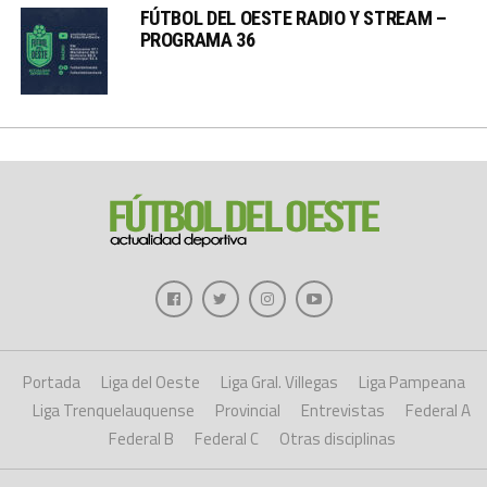
FÚTBOL DEL OESTE RADIO Y STREAM –
PROGRAMA 36
Portada
Liga del Oeste
Liga Gral. Villegas
Liga Pampeana
Liga Trenquelauquense
Provincial
Entrevistas
Federal A
Federal B
Federal C
Otras disciplinas