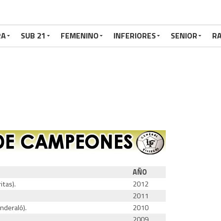
RA
SUB 21
FEMENINO
INFERIORES
SENIOR
RA
AÑO
itas).
2012
2011
nderaló).
2010
2009