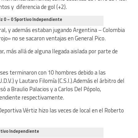
tos y diferencia de gol (+2).
iz 0 – 0 Sportivo Independiente
oral, y además estaban jugando Argentina – Colombia
«rojo» no se sacaron ventajas en General Pico.
r, más allá de alguna llegada aislada por parte de
nses terminaron con 10 hombres debido a las
D.V.) y Lautaro Filomía (C.S.I.).Además el árbitro del
ó a Braulio Palacios y a Carlos Del Pópolo,
pendiente respectivamente.
eportiva Vértiz hizo las veces de local en el Roberto
ortivo Independiente