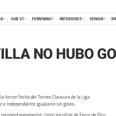
RA
SUB 21
FEMENINO
INFERIORES
SENIOR
RA
A VILLA NO HUBO G
la tercer fecha del Torneo Clausura de la Liga
 e Independiente igualaron sin goles.
, momentaneamente, como escoltas de Ferro de Pico.