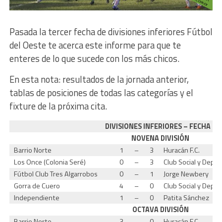
Pasada la tercer fecha de divisiones inferiores Fútbol
del Oeste te acerca este informe para que te
enteres de lo que sucede con los más chicos.
En esta nota: resultados de la jornada anterior,
tablas de posiciones de todas las categorías y el
fixture de la próxima cita.
DIVISIONES INFERIORES – FECHA 3
NOVENA DIVISIÓN
Barrio Norte
1
–
3
Huracán F.C.
Los Once (Colonia Seré)
0
–
3
Club Social y Depor
Fútbol Club Tres Algarrobos
0
–
1
Jorge Newbery
Gorra de Cuero
4
–
0
Club Social y Depo
Independiente
1
–
0
Patita Sánchez
OCTAVA DIVISIÓN
Barrio Norte
3
–
0
Huracán F.C.