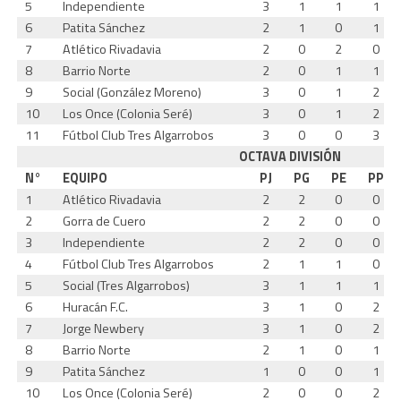
5
Independiente
3
1
1
1
6
Patita Sánchez
2
1
0
1
7
Atlético Rivadavia
2
0
2
0
8
Barrio Norte
2
0
1
1
9
Social (González Moreno)
3
0
1
2
10
Los Once (Colonia Seré)
3
0
1
2
11
Fútbol Club Tres Algarrobos
3
0
0
3
OCTAVA DIVISIÓN
N°
EQUIPO
PJ
PG
PE
PP
1
Atlético Rivadavia
2
2
0
0
2
Gorra de Cuero
2
2
0
0
3
Independiente
2
2
0
0
4
Fútbol Club Tres Algarrobos
2
1
1
0
5
Social (Tres Algarrobos)
3
1
1
1
6
Huracán F.C.
3
1
0
2
7
Jorge Newbery
3
1
0
2
8
Barrio Norte
2
1
0
1
9
Patita Sánchez
1
0
0
1
10
Los Once (Colonia Seré)
2
0
0
2