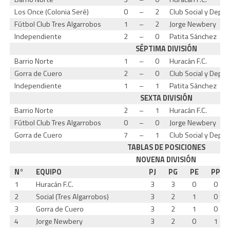
Los Once (Colonia Seré)
0
–
2
Club Social y Depor
Fútbol Club Tres Algarrobos
1
–
2
Jorge Newbery
Independiente
2
–
0
Patita Sánchez
SÉPTIMA DIVISIÓN
Barrio Norte
1
–
0
Huracán F.C.
Gorra de Cuero
2
–
0
Club Social y Depo
Independiente
1
–
1
Patita Sánchez
SEXTA DIVISIÓN
Barrio Norte
2
–
1
Huracán F.C.
Fútbol Club Tres Algarrobos
0
–
0
Jorge Newbery
Gorra de Cuero
7
–
1
Club Social y Depo
TABLAS DE POSICIONES
NOVENA DIVISIÓN
N°
EQUIPO
PJ
PG
PE
PP
1
Huracán F.C.
3
3
0
0
2
Social (Tres Algarrobos)
3
2
1
0
3
Gorra de Cuero
3
2
1
0
4
Jorge Newbery
3
2
0
1