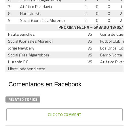
7
Atlético Rivadavia
1
0
0
1
8
Huracán F.C.
2
0
0
2
9
Social (González Moreno)
2
0
0
2
PRÓXIMA FECHA – SÁBADO 18/05/13
Patita Sánchez
VS
Gorra de Cuero
Social (González Moreno)
VS
Fútbol Club Tres
Jorge Newbery
VS
Los Once (Colon
Social (Tres Algarrobos)
VS
Barrio Norte
Huracán F.C.
VS
Atlético Rivadav
Libre: Independiente
Comentarios en Facebook
RELATED TOPICS
CLICK TO COMMENT