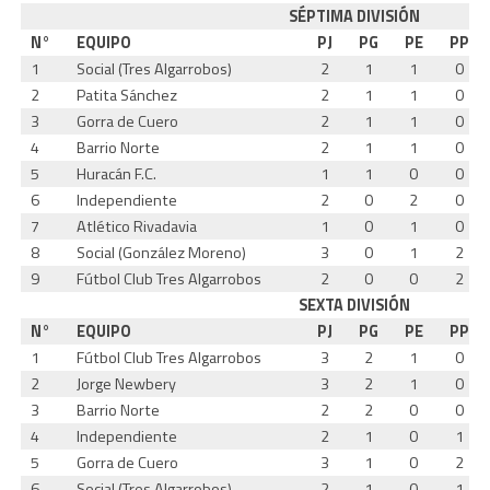
SÉPTIMA DIVISIÓN
N°
EQUIPO
PJ
PG
PE
PP
1
Social (Tres Algarrobos)
2
1
1
0
2
Patita Sánchez
2
1
1
0
3
Gorra de Cuero
2
1
1
0
4
Barrio Norte
2
1
1
0
5
Huracán F.C.
1
1
0
0
6
Independiente
2
0
2
0
7
Atlético Rivadavia
1
0
1
0
8
Social (González Moreno)
3
0
1
2
9
Fútbol Club Tres Algarrobos
2
0
0
2
SEXTA DIVISIÓN
N°
EQUIPO
PJ
PG
PE
PP
1
Fútbol Club Tres Algarrobos
3
2
1
0
2
Jorge Newbery
3
2
1
0
3
Barrio Norte
2
2
0
0
4
Independiente
2
1
0
1
5
Gorra de Cuero
3
1
0
2
6
Social (Tres Algarrobos)
2
1
0
1