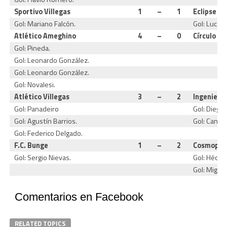
Sportivo Villegas
1
–
1
Eclipse
Gol: Mariano Falcón.
Gol: Lucas 
Atlético Ameghino
4
–
0
Círculo It
Gol: Pineda.
Gol: Leonardo González.
Gol: Leonardo González.
Gol: Novalesi.
Atlético Villegas
3
–
2
Ingeniero
Gol: Panadeiro
Gol: Diego 
Gol: Agustín Barrios.
Gol: Canton
Gol: Federico Delgado.
F.C. Bunge
1
–
2
Cosmopoli
Gol: Sergio Nievas.
Gol: Héctor
Gol: Miguel
Comentarios en Facebook
RELATED TOPICS