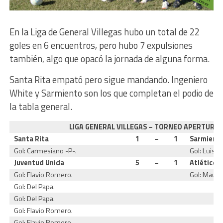
En la Liga de General Villegas hubo un total de 22
goles en 6 encuentros, pero hubo 7 expulsiones
también, algo que opacó la jornada de alguna forma.
Santa Rita empató pero sigue mandando. Ingeniero
White y Sarmiento son los que completan el podio de
la tabla general.
LIGA GENERAL VILLEGAS – TORNEO APERTURA 
Santa Rita
1
–
1
Sarmient
Gol: Carmesiano -P-.
Gol: Luis P
Juventud Unida
5
–
1
Atlético 
Gol: Flavio Romero.
Gol: Mauro
Gol: Del Papa.
Gol: Del Papa.
Gol: Flavio Romero.
Gol: Flavio Romero.