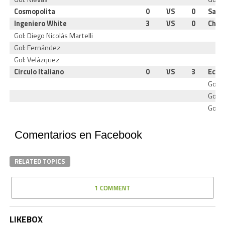
Cosmopolita
0
VS
0
Sant
Ingeniero White
3
VS
0
Char
Gol: Diego Nicolás Martelli
Gol: Fernández
Gol: Velázquez
Circulo Italiano
0
VS
3
Eclip
Gol: 
Gol: 
Gol: 
Comentarios en Facebook
RELATED TOPICS
1 COMMENT
LIKEBOX