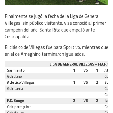
Finalmente se jugó la fecha de la Liga de General
Villegas, sin público visitante, y se conoció al primer
campeón del año, Santa Rita que empató ante
Cosmopolita.
El clásico de Villegas fue para Sportivo, mientras que
en el de Ameghino terminaron igualados.
LIGA DE GENERAL VILLEGAS – FECHA 1
Sarmiento
1
VS
1
Atlé
Gol: Llano
Gol: 
Atlético Villegas
1
VS
2
Sport
Gol: Iturria
Gol: 
Gol: 
F.C. Bunge
2
VS
2
Juve
Gol: Iparraguirre
Gol: 
Gol: Nievas
Gol: 