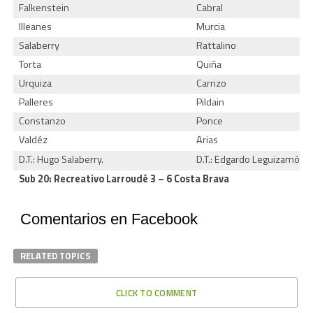
Falkenstein
Cabral
Illeanes
Murcia
Salaberry
Rattalino
Torta
Quiña
Urquiza
Carrizo
Palleres
Pildain
Constanzo
Ponce
Valdéz
Arias
D.T.: Hugo Salaberry.
D.T.: Edgardo Leguizamón
Sub 20: Recreativo Larroudé 3 – 6 Costa Brava
Comentarios en Facebook
RELATED TOPICS
CLICK TO COMMENT