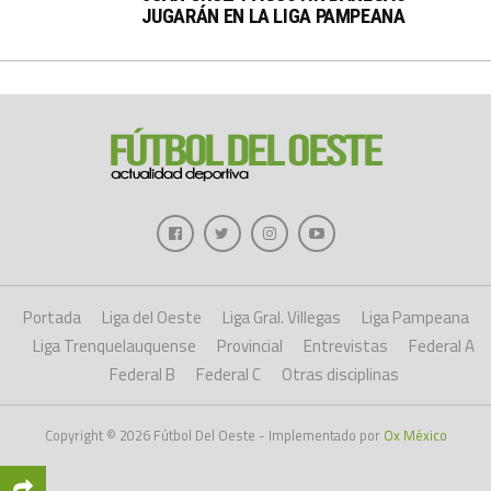
JUGARÁN EN LA LIGA PAMPEANA
Portada
Liga del Oeste
Liga Gral. Villegas
Liga Pampeana
Liga Trenquelauquense
Provincial
Entrevistas
Federal A
Federal B
Federal C
Otras disciplinas
Copyright © 2026 Fútbol Del Oeste - Implementado por
Ox México