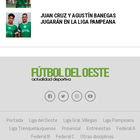
JUAN CRUZ Y AGUSTÍN BANEGAS
JUGARÁN EN LA LIGA PAMPEANA
Portada
Liga del Oeste
Liga Gral. Villegas
Liga Pampeana
Liga Trenquelauquense
Provincial
Entrevistas
Federal A
Federal B
Federal C
Otras disciplinas