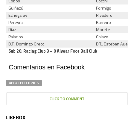
Cobos
Cocchi
Guiñazú
Formigo
Echegaray
Rivadero
Pereyra
Barreiro
Díaz
Morete
Palacios
Colazo
D.T.: Domingo Greco.
D.T.: Esteban Aued.
Sub 20: Racing Club 3 – 0 Alvear Foot Ball Club
Comentarios en Facebook
RELATED TOPICS
CLICK TO COMMENT
LIKEBOX