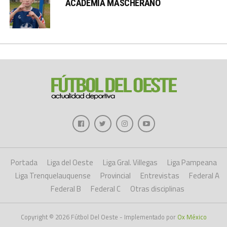
ACADEMIA MASCHERANO
Portada
Liga del Oeste
Liga Gral. Villegas
Liga Pampeana
Liga Trenquelauquense
Provincial
Entrevistas
Federal A
Federal B
Federal C
Otras disciplinas
Copyright © 2026 Fútbol Del Oeste - Implementado por
Ox México