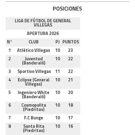
POSICIONES
LIGA DE FÚTBOL DE GENERAL
VILLEGAS
APERTURA 2026
N°
CLUB
PJ
PUNTOS
1
Atlético Villegas
10
23
2
Juventud
10
22
(Banderaló)
3
Sportivo Villegas
11
22
4
Eclipse (General
10
21
Villegas)
5
Ingeniero White
10
20
(Banderaló)
6
Cosmopolita
10
18
(Piedritas)
7
F.C Bunge
10
17
8
Santa Rita
10
16
(Piedritas)