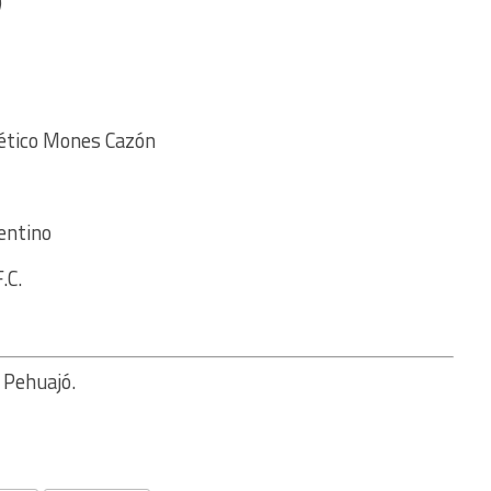
)
lético Mones Cazón
gentino
.C.
 Pehuajó.