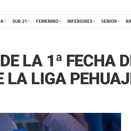
RA
SUB 21
FEMENINO
INFERIORES
SENIOR
RA
DE LA 1ª FECHA D
 LA LIGA PEHUA