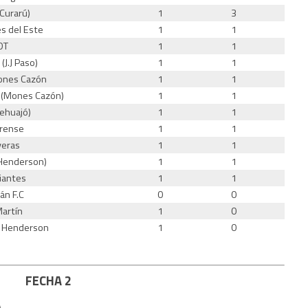
Curarú)
1
3
s del Este
1
1
DT
1
1
(J.J Paso)
1
1
ones Cazón
1
1
 (Mones Cazón)
1
1
ehuajó)
1
1
rense
1
1
veras
1
1
Henderson)
1
1
iantes
1
1
án F.C
0
0
artín
1
0
b Henderson
1
0
FECHA 2