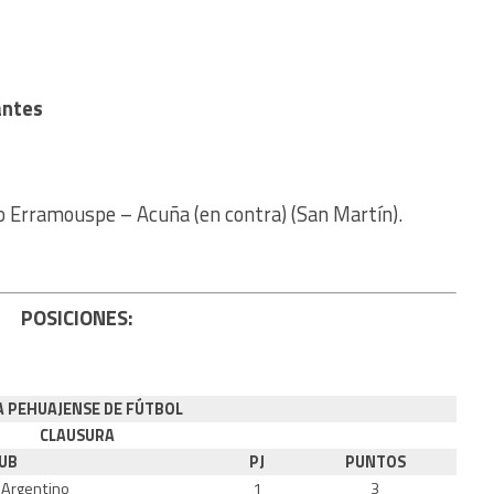
antes
o Erramouspe – Acuña (en contra) (San Martín).
POSICIONES:
A PEHUAJENSE DE FÚTBOL
CLAUSURA
UB
PJ
PUNTOS
 Argentino
1
3