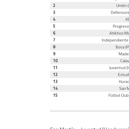
2
Unión (
3
Defensore
4
K
5
Progreso 
6
Atlético M
7
Independiente
8
Boca (P
9
Made
10
Cala
11
Juventud (
12
Estud
13
Hurac
14
San M
15
Fútbol Clu