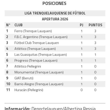
POSICIONES
LIGA TRENQUELAUQUENSE DE FÚTBOL
APERTURA 2026
N°
CLUB
PJ
PUNTOS
1
Ferro (Trenque Lauquen)
1
3
2
F.B.C. Argentino (Trenque Lauquen)
1
3
3
Fútbol Club Trenque Lauquen
1
3
4
Atlético (Trenque Lauquen)
1
3
5
Las Guasquitas (Trenque Lauquen)
1
1
6
Progreso (Trenque Lauquen)
1
1
7
Atlético Pellegrini
1
0
8
Monumental (Trenque Lauquen)
1
0
9
GIAT (Beruti)
1
0
10
Barrio Alegre (Trenque Lauquen)
1
0
11
Huracán (Pellegrini)
0
0
Información:
Deportelauquen/Albertina Ressia.