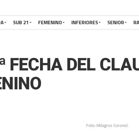
RA
SUB 21
FEMENINO
INFERIORES
SENIOR
RA
2ª FECHA DEL CLA
ENINO
Foto: Milagros Coronel.