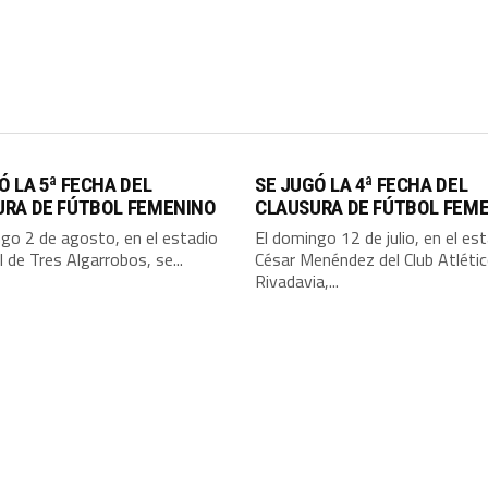
Ó LA 5ª FECHA DEL
SE JUGÓ LA 4ª FECHA DEL
URA DE FÚTBOL FEMENINO
CLAUSURA DE FÚTBOL FEM
go 2 de agosto, en el estadio
El domingo 12 de julio, en el es
l de Tres Algarrobos, se...
César Menéndez del Club Atléti
Rivadavia,...