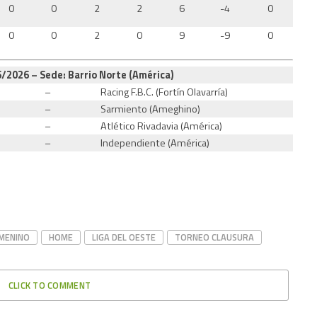
0
0
2
2
6
-4
0
0
0
2
0
9
-9
0
/2026 – Sede: Barrio Norte (América)
–
Racing F.B.C. (Fortín Olavarría)
–
Sarmiento (Ameghino)
–
Atlético Rivadavia (América)
–
Independiente (América)
MENINO
HOME
LIGA DEL OESTE
TORNEO CLAUSURA
CLICK TO COMMENT