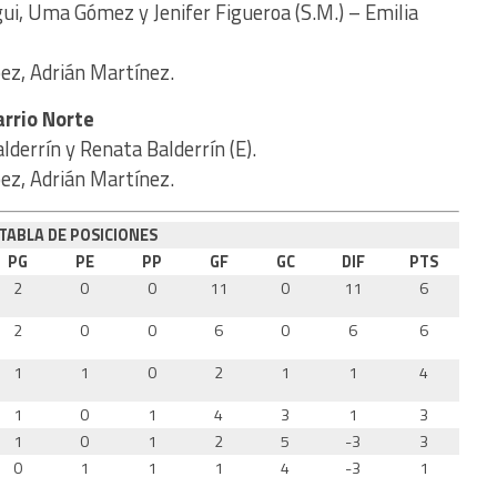
gui, Uma Gómez y Jenifer Figueroa (S.M.) – Emilia
ez, Adrián Martínez.
arrio Norte
alderrín y Renata Balderrín (E).
ez, Adrián Martínez.
TABLA DE POSICIONES
PG
PE
PP
GF
GC
DIF
PTS
2
0
0
11
0
11
6
2
0
0
6
0
6
6
1
1
0
2
1
1
4
1
0
1
4
3
1
3
1
0
1
2
5
-3
3
0
1
1
1
4
-3
1