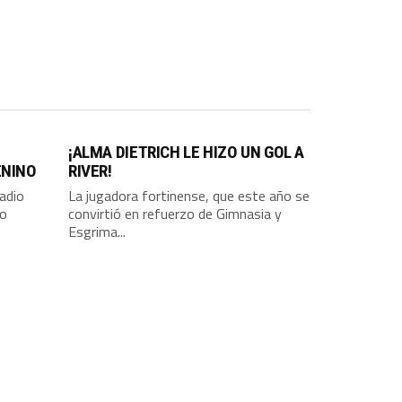
¡ALMA DIETRICH LE HIZO UN GOL A
ENINO
RIVER!
tadio
La jugadora fortinense, que este año se
co
convirtió en refuerzo de Gimnasia y
Esgrima...