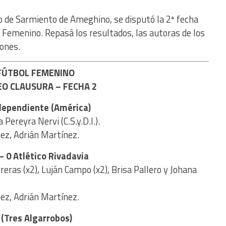
io de Sarmiento de Ameghino, se disputó la 2ª fecha
 Femenino. Repasá los resultados, las autoras de los
iones.
FÚTBOL FEMENINO
O CLAUSURA – FECHA 2
dependiente (América)
Pereyra Nervi (C.S.y.D.I.).
ez, Adrián Martínez.
 – 0 Atlético Rivadavia
reras (x2), Luján Campo (x2), Brisa Pallero y Johana
ez, Adrián Martínez.
 (Tres Algarrobos)