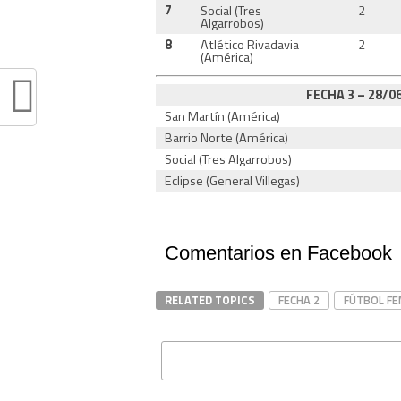
7
Social (Tres
2
Algarrobos)
8
Atlético Rivadavia
2
(América)
FECHA 3 – 28/06
San Martín (América)
Barrio Norte (América)
Social (Tres Algarrobos)
Eclipse (General Villegas)
Comentarios en Facebook
RELATED TOPICS
FECHA 2
FÚTBOL FE