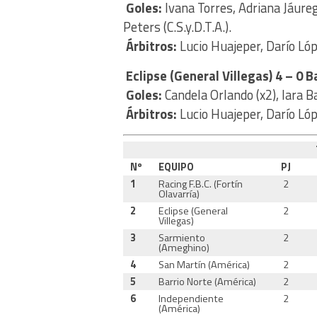
Goles:
Ivana Torres, Adriana Jáure
Peters (C.S.y.D.T.A.).
Árbitros:
Lucio Huajeper, Darío Lóp
Eclipse (General
Villegas) 4 – 0 B
Goles:
Candela Orlando (x2), Iara B
Árbitros:
Lucio Huajeper, Darío Lóp
Nº
EQUIPO
PJ
1
Racing F.B.C. (Fortín
2
Olavarría)
2
Eclipse (General
2
Villegas)
3
Sarmiento
2
(Ameghino)
4
San Martín (América)
2
5
Barrio Norte (América)
2
6
Independiente
2
(América)