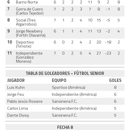
6
Barrio Norte
6
2
2
2
11
9
2
8
7
Gorra de Cuero
7
2
2
3
7
8
-1
8
(Carlos Tejedor)
8
Social (Tres
7
1
2
4
10
15
-5
5
Algarrobos)
9
Jorge Newbery
6
1
1
4
11
13
-2
4
(Fortín Olavarría)
10
Deportivo
6
0
2
4
2
20
-18
2
(Timote)
11
Independiente
7
0
2
5
4
27
-23
2
(González
Moreno)
TABLA DE GOLEADORES – FÚTBOL SENIOR
JUGADOR
EQUIPO
GOLES
Luis Kuhn
Sportivo (América)
8
Jorge Feu
Independiente (América)
6
Pablo Jesús Rosiere
Sansinena F.C.
6
Carlos Lima
Independiente (América)
5
Dante Divoy
Sansinena F.C.
5
FECHA 8