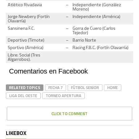
Atlético Rivadavia
–
Independiente (González
Moreno)
Jorge Newbery (Fortín
–
Independiente (América)
Olavarría)
Sansinena F.C.
–
Gorra de Cuero (Carlos
Tejedor)
Deportivo (Timote)
–
Barrio Norte
Sportivo (América)
–
Racing F.B.C. (Fortín Olavarría)
Libre: Social (Tres
Algarrobos).
Comentarios en Facebook
RELATED TOPICS
FECHA 7
FÚTBOL SENIOR
HOME
LIGA DEL OESTE
TORNEO APERTURA
CLICK TO COMMENT
LIKEBOX