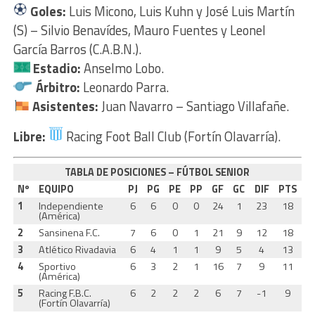
Goles:
Luis Micono, Luis Kuhn y José Luis Martín
(S) – Silvio Benavídes, Mauro Fuentes y Leonel
García Barros (C.A.B.N.).
Estadio:
Anselmo Lobo.
Árbitro:
Leonardo Parra.
Asistentes:
Juan Navarro – Santiago Villafañe.
Libre:
Racing Foot Ball Club (Fortín Olavarría).
TABLA DE POSICIONES – FÚTBOL SENIOR
Nº
EQUIPO
PJ
PG
PE
PP
GF
GC
DIF
PTS
1
Independiente
6
6
0
0
24
1
23
18
(América)
2
Sansinena F.C.
7
6
0
1
21
9
12
18
3
Atlético Rivadavia
6
4
1
1
9
5
4
13
4
Sportivo
6
3
2
1
16
7
9
11
(América)
5
Racing F.B.C.
6
2
2
2
6
7
-1
9
(Fortín Olavarría)