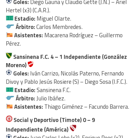
Goles:
Diego Gauna y Claudio Gette (J.N.) – Ariel
Hertel (x3) (C.A.R.).
Estadio:
Miguel Olarte.
Árbitro:
Carlos Membredes.
Asistentes:
Macarena Rodríguez – Guillermo
Pérez.
Sansinena F.C.
4 – 1
Independiente (González
Moreno)
Goles:
Iván Carrizo, Nicolás Paterno, Fernando
Divoy y Pablo Jesús Rosiere (S) – Diego Sosa (I.F.C.).
Estadio:
Sansinena F.C.
Árbitro:
Julio Ibáñez.
Asistentes:
Thiago Giménez – Facundo Barrera.
Social y Deportivo (Timote) 0
– 9
Independiente (América)
Goles:
Juan Carlos Lobo (x2), Enrique Pees (x2),