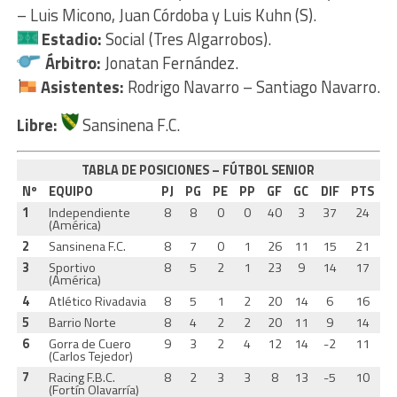
– Luis Micono, Juan Córdoba y Luis Kuhn (S).
Estadio:
Social (Tres Algarrobos).
Árbitro:
Jonatan Fernández.
Asistentes:
Rodrigo Navarro – Santiago Navarro.
Libre:
Sansinena F.C.
TABLA DE POSICIONES – FÚTBOL SENIOR
Nº
EQUIPO
PJ
PG
PE
PP
GF
GC
DIF
PTS
1
Independiente
8
8
0
0
40
3
37
24
(América)
2
Sansinena F.C.
8
7
0
1
26
11
15
21
3
Sportivo
8
5
2
1
23
9
14
17
(América)
4
Atlético Rivadavia
8
5
1
2
20
14
6
16
5
Barrio Norte
8
4
2
2
20
11
9
14
6
Gorra de Cuero
9
3
2
4
12
14
-2
11
(Carlos Tejedor)
7
Racing F.B.C.
8
2
3
3
8
13
-5
10
(Fortín Olavarría)