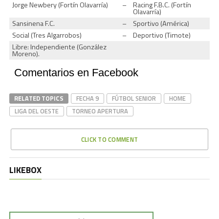
Jorge Newbery (Fortín Olavarría)
–
Racing F.B.C. (Fortín
Olavarría)
Sansinena F.C.
–
Sportivo (América)
Social (Tres Algarrobos)
–
Deportivo (Timote)
Libre: Independiente (González
Moreno).
Comentarios en Facebook
RELATED TOPICS
FECHA 9
FÚTBOL SENIOR
HOME
LIGA DEL OESTE
TORNEO APERTURA
CLICK TO COMMENT
LIKEBOX