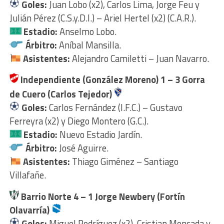
Goles:
Juan Lobo (x2), Carlos Lima, Jorge Feu y
Julián Pérez (C.S.y.D.I.) – Ariel Hertel (x2) (C.A.R.).
Estadio:
Anselmo Lobo.
Árbitro:
Aníbal Mansilla.
Asistentes:
Alejandro Camiletti – Juan Navarro.
Independiente (González Moreno) 1 – 3 Gorra
de Cuero (Carlos Tejedor)
Goles:
Carlos Fernández (I.F.C.) – Gustavo
Ferreyra (x2) y Diego Montero (G.C.).
Estadio:
Nuevo Estadio Jardín.
Árbitro:
José Aguirre.
Asistentes:
Thiago Giménez – Santiago
Villafañe.
Barrio Norte 4 – 1 Jorge Newbery (Fortín
Olavarría)
Goles:
Miguel Rodríguez (x2), Cristian Moncada y