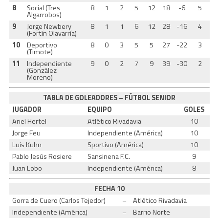
8
Social (Tres
8
1
2
5
12
18
-6
5
Algarrobos)
9
Jorge Newbery
8
1
1
6
12
28
-16
4
(Fortín Olavarría)
10
Deportivo
8
0
3
5
5
27
-22
3
(Timote)
11
Independiente
9
0
2
7
9
39
-30
2
(González
Moreno)
TABLA DE GOLEADORES – FÚTBOL SENIOR
JUGADOR
EQUIPO
GOLES
Ariel Hertel
Atlético Rivadavia
10
Jorge Feu
Independiente (América)
10
Luis Kuhn
Sportivo (América)
10
Pablo Jesús Rosiere
Sansinena F.C.
9
Juan Lobo
Independiente (América)
8
FECHA 10
Gorra de Cuero (Carlos Tejedor)
–
Atlético Rivadavia
Independiente (América)
–
Barrio Norte