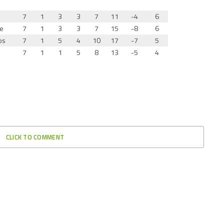
7
1
3
3
7
11
-4
6
te
7
1
3
3
7
15
-8
6
os
7
1
5
4
10
17
-7
5
7
1
1
5
8
13
-5
4
CLICK TO COMMENT