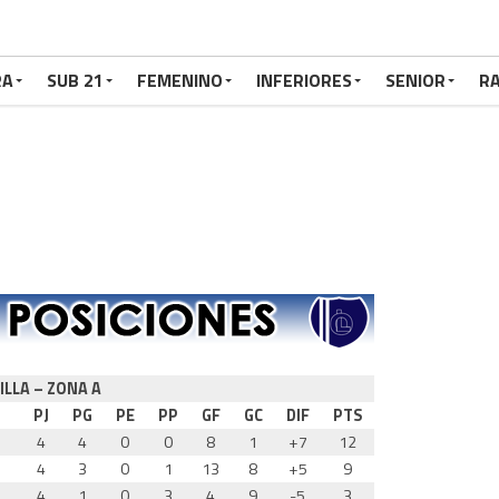
RA
SUB 21
FEMENINO
INFERIORES
SENIOR
RA
ILLA – ZONA A
PJ
PG
PE
PP
GF
GC
DIF
PTS
4
4
0
0
8
1
+7
12
4
3
0
1
13
8
+5
9
4
1
0
3
4
9
-5
3