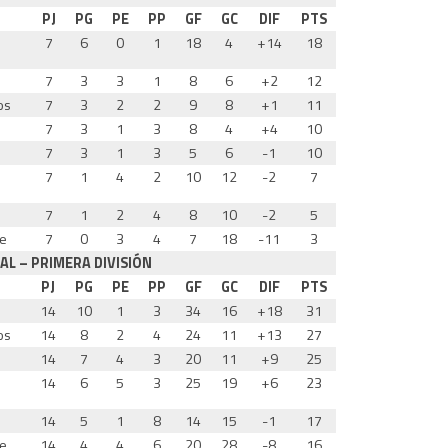
PJ
PG
PE
PP
GF
GC
DIF
PTS
7
6
0
1
18
4
+14
18
7
3
3
1
8
6
+2
12
os
7
3
2
2
9
8
+1
11
7
3
1
3
8
4
+4
10
7
3
1
3
5
6
-1
10
7
1
4
2
10
12
-2
7
7
1
2
4
8
10
-2
5
te
7
0
3
4
7
18
-11
3
AL – PRIMERA DIVISIÓN
PJ
PG
PE
PP
GF
GC
DIF
PTS
14
10
1
3
34
16
+18
31
os
14
8
2
4
24
11
+13
27
14
7
4
3
20
11
+9
25
14
6
5
3
25
19
+6
23
14
5
1
8
14
15
-1
17
te
14
4
4
6
20
28
-8
16