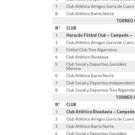
7
Club Atlético Amigos Gorra de Cuero
8
Club Atlético Barrio Norte
TORNEO C
N°
CLUB
1
Huracán Fútbol Club – Campeón –
2
Club Atlético Amigos Gorra de Cuero
3
Fútbol Club Tres Algarrobos
4
Club Atlético Rivadavia
5
Club Social y Deportivo González
Moreno
6
Club Atlético Barrio Norte
7
Club Social y Deportivo Independien
8
Club Social y Deportivo Tres Algarrob
TORNEO A
N°
CLUB
1
Club Atlético Rivadavia – Campeón
2
Club Atlético Amigos Gorra de Cuero
3
Club Atlético Barrio Norte
4
Club Social y Deportivo González