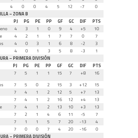
4
0
0
4
5
12
-7
0
ILLA – ZONA B
PJ
PG
PE
PP
GF
GC
DIF
PTS
reno
4
3
1
0
9
4
+5
10
te
4
2
1
1
7
7
0
7
os
4
0
3
1
6
8
-2
3
4
0
1
3
5
8
-3
1
URA – PRIMERA DIVISIÓN
PJ
PG
PE
PP
GF
GC
DIF
PTS
7
5
1
1
15
7
+8
16
os
7
5
0
2
15
3
+12
15
7
4
1
2
12
5
+7
13
7
4
1
2
16
12
+4
13
te
7
4
1
2
13
10
+3
13
7
2
1
4
6
11
-5
7
7
1
1
5
7
20
-13
4
7
0
0
7
4
20
-16
0
RA – PRIMERA DIVISIÓN