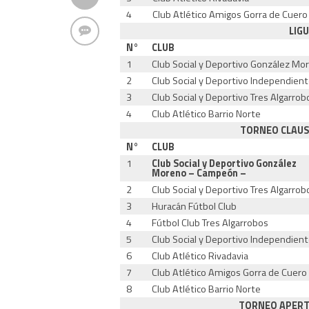
4
Club Atlético Amigos Gorra de Cuero
LIGU
N°
CLUB
1
Club Social y Deportivo González Mo
2
Club Social y Deportivo Independien
3
Club Social y Deportivo Tres Algarrob
4
Club Atlético Barrio Norte
TORNEO CLAUS
N°
CLUB
1
Club Social y Deportivo González
Moreno – Campeón –
2
Club Social y Deportivo Tres Algarrob
3
Huracán Fútbol Club
4
Fútbol Club Tres Algarrobos
5
Club Social y Deportivo Independien
6
Club Atlético Rivadavia
7
Club Atlético Amigos Gorra de Cuero
8
Club Atlético Barrio Norte
TORNEO APERTU