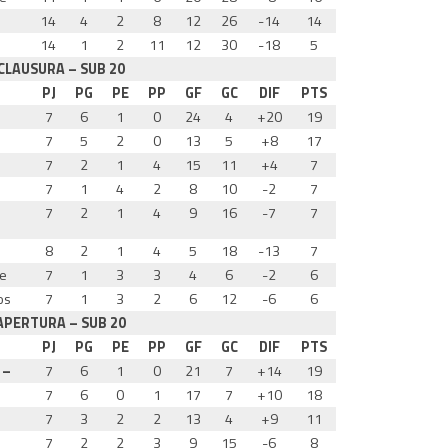
14
4
2
8
12
26
-14
14
14
1
2
11
12
30
-18
5
LAUSURA – SUB 20
PJ
PG
PE
PP
GF
GC
DIF
PTS
7
6
1
0
24
4
+20
19
7
5
2
0
13
5
+8
17
7
2
1
4
15
11
+4
7
7
1
4
2
8
10
-2
7
7
2
1
4
9
16
-7
7
8
2
1
4
5
18
-13
7
te
7
1
3
3
4
6
-2
6
os
7
1
3
2
6
12
-6
6
PERTURA – SUB 20
PJ
PG
PE
PP
GF
GC
DIF
PTS
 –
7
6
1
0
21
7
+14
19
7
6
0
1
17
7
+10
18
7
3
2
2
13
4
+9
11
7
2
2
3
9
15
-6
8