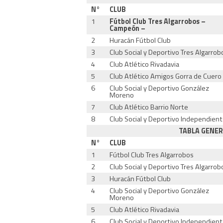
N°
CLUB
1
Fútbol Club Tres Algarrobos –
Campeón –
2
Huracán Fútbol Club
3
Club Social y Deportivo Tres Algarrob
4
Club Atlético Rivadavia
5
Club Atlético Amigos Gorra de Cuero
6
Club Social y Deportivo González
Moreno
7
Club Atlético Barrio Norte
8
Club Social y Deportivo Independien
TABLA GENER
N°
CLUB
1
Fútbol Club Tres Algarrobos
2
Club Social y Deportivo Tres Algarrob
3
Huracán Fútbol Club
4
Club Social y Deportivo González
Moreno
5
Club Atlético Rivadavia
6
Club Social y Deportivo Independien