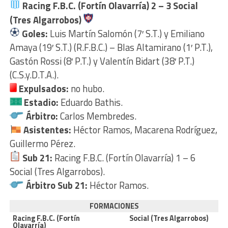
Racing F.B.C. (Fortín Olavarría) 2 – 3 Social
(Tres Algarrobos)
Goles:
Luis Martín Salomón (7′ S.T.) y Emiliano
Amaya (19′ S.T.) (R.F.B.C.) – Blas Altamirano (1′ P.T.),
Gastón Rossi (8′ P.T.) y Valentín Bidart (38′ P.T.)
(C.S.y.D.T.A.).
Expulsados:
no hubo.
Estadio:
Eduardo Bathis.
Árbitro:
Carlos Membredes.
Asistentes:
Héctor Ramos, Macarena Rodríguez,
Guillermo Pérez.
Sub 21:
Racing F.B.C. (Fortín Olavarría) 1 – 6
Social (Tres Algarrobos).
Árbitro Sub 21:
Héctor Ramos.
FORMACIONES
Racing F.B.C. (Fortín
Social (Tres Algarrobos)
Olavarría)