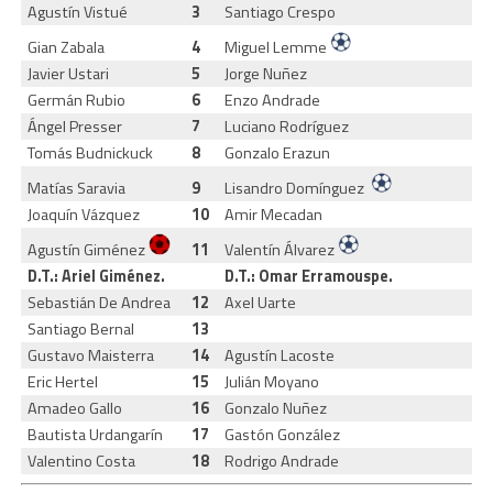
Agustín Vistué
3
Santiago Crespo
Gian Zabala
4
Miguel Lemme
Javier Ustari
5
Jorge Nuñez
Germán Rubio
6
Enzo Andrade
Ángel Presser
7
Luciano Rodríguez
Tomás Budnickuck
8
Gonzalo Erazun
Matías Saravia
9
Lisandro Domínguez
Joaquín Vázquez
10
Amir Mecadan
Agustín Giménez
11
Valentín Álvarez
D.T.: Ariel Giménez.
D.T.: Omar Erramouspe.
Sebastián De Andrea
12
Axel Uarte
Santiago Bernal
13
Gustavo Maisterra
14
Agustín Lacoste
Eric Hertel
15
Julián Moyano
Amadeo Gallo
16
Gonzalo Nuñez
Bautista Urdangarín
17
Gastón González
Valentino Costa
18
Rodrigo Andrade