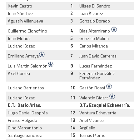
Kevin Castro
1
Ulises Di Sandro
Juan Sánchez
2
Juan Álvarez
Agustín Villanueva
3
Gonzalo Dorado
Guillermo Cionofrino
4
Blas Altamirano
Juan Muñoz
5
Gonzalo Molina
Luciano Kozac
6
Carlos Miranda
Emiliano Amaya
7
Juan David Carreras
Luis Martín Salomón
8
Lucas Fernández
Axel Correa
9
Federico González
Fernández
Luciano Barrientos
10
Gastón Rossi
Luciano Kozac
11
Valentín Bidart
D.T.: Darío Arias.
D.T.: Ezequiel Echeverría.
Hugo Daniel Després
12
Ventura Echeverría
Franco Holgado
13
Ariel Vivanco
Gino Marcantonio
14
Argüello
Santiago Sánchez
15
Tomás Piorno