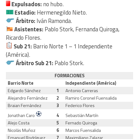
Expulsados:
no hubo.
Estadio:
Hermenegildo Nieto.
Árbitro:
Iván Ramonda.
Asistentes:
Pablo Stork, Fernanda Quiroga,
Ricardo Flores.
Sub 21:
Barrio Norte 1 – 1 Independiente
(América).
Árbitro Sub 21:
Pablo Stork.
FORMACIONES
Barrio Norte
Independiente (América)
Edgardo Sánchez
1
Antonio Carreras
Alejandro Fernández
2
Ramiro Coronel Fuensalida
Braian Fernández
3
Federico Flores
Jonathan Caro
4
Sebastián Martín
Alejo Costa
5
Fernado Quiroga
Nicolás Muñoz
6
Marcos Fuensalida
Emanuel Rodríguez
7
Maximiliano Zalazar