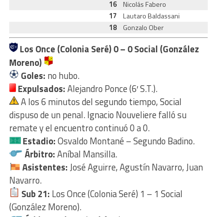
16
Nicolás Fabero
17
Lautaro Baldassani
18
Gonzalo Ober
Los Once (Colonia Seré) 0 – 0 Social (González
Moreno)
Goles:
no hubo.
Expulsados:
Alejandro Ponce (6′ S.T.).
A los 6 minutos del segundo tiempo, Social
dispuso de un penal. Ignacio Nouveliere falló su
remate y el encuentro continuó 0 a 0.
Estadio:
Osvaldo Montané – Segundo Badino.
Árbitro:
Aníbal Mansilla.
Asistentes:
José Aguirre, Agustín Navarro, Juan
Navarro.
Sub 21:
Los Once (Colonia Seré) 1 – 1 Social
(González Moreno).