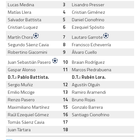
Lucas Medina
3
Lisandro Presser
Matías Llera
4
Cristian Giménez
Salvador Battista
5
Daniel Cionofrino
Cristian Luquez
6
Ezequiel Spósito
Martín Chora
7
Lautaro Garrote
Segundo Sáenz Cavia
8
Francisco Echeverría
Robertino Giacomini
9
Álvaro Cuello
Juan Sebastián Pasero
10
Braian Rodríguez
Gaspar Alonso
11
Marcos Piedrabuena
D.T.: Pablo Battista.
D.T.: Rubén Lora.
Sergio Muñiz
12
Agustín Olguín
Emilio Miccige
13
Ramiro Aramendi
Renzo Pasero
14
Bruno Rojas
Maximiliano Martínez
15
Gonzalo Barrera
Raúl Ezequiel Gómez
16
Santiago Cionofrino
Tomás Sáenz Cavia
17
Juan Tártara
18