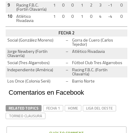
9
Racing F.B.C.
1
0
0
1
2
3
-1
0
(Fortín Olavarría)
10
Atlético
1
0
0
1
0
4
-4
0
Rivadavia
FECHA 2
Social (González Moreno)
–
Gorra de Cuero (Carlos
Tejedor)
Jorge Newbery (Fortín
–
Atlético Rivadavia
Olavarría)
Social (Tres Algarrobos)
–
Fútbol Club Tres Algarrobos
Independiente (América)
–
Racing F.B.C. (Fortín
Olavarría)
Los Once (Colonia Seré)
–
Barrio Norte
Comentarios en Facebook
RELATED TOPICS
FECHA 1
HOME
LIGA DEL OESTE
TORNEO CLAUSURA