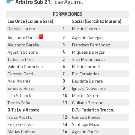
Árbitro Sub 21:
José Aguirre.
FORMACIONES
Los Once (Colonia Seré)
Social (González Moreno)
Damián Lucero
1
Martín Cabrera
Alejandro Ponce
2
Agustín Banegas
Alejandro Barella
3
Francisco Fernández
Agustín Solsona
4
Miqueas Banegas
Tadeo Le Pors
5
Juan Martín García
Valentín Goicochea
6
Martín Coronel
Gonzalo Gatti
7
Elio Fernández
Axel Álvarez
8
Bautista Barrera
Ernesto Rossi
9
Ignacio Nouveliere
Iván Schanck
10
Marcos Azcurra
Tomás Peña
11
Giuliano Bertone
D.T.: Luis Acosta.
D.T.: Federico Trucco.
Isaías Acosta
12
Gonzalo Nievas
Enzo Ferreyra
13
Santiago Maza
Matías Colman
14
Agustín Pacifici