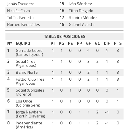
Jonás Escudero
15
Iván Sánchez
Nicolás Calvo
16
Eitan Delgado
Tobías Beneito
17
Ramiro Méndez
Romeo Benavídes
18
Gabriel Acosta
TABLA DE POSICIONES
Nº
EQUIPO
PJ
PG
PE
PP
GF
GC
DIF
PTS
1
Gorra de Cuero
1
1
0
0
4
0
4
3
(Carlos Tejedor)
2
Social (Tres
1
1
0
0
3
2
1
3
Algarrobos)
3
Barrio Norte
1
1
0
0
2
1
1
3
4
Fútbol Club Tres
1
1
0
0
2
1
1
3
Algarrobos
5
Social (González
1
0
1
0
0
0
0
1
Moreno)
6
Los Once
1
0
1
0
0
0
0
1
(Colonia Seré)
7
Jorge Newbery
1
0
0
1
1
2
-1
0
(Fortín Olavarría)
8
Independiente
1
0
0
1
1
2
-1
0
(América)