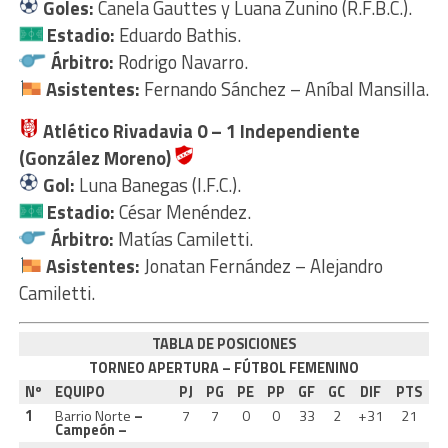
Goles:
Canela Gauttes y Luana Zunino (R.F.B.C.).
Estadio:
Eduardo Bathis.
Árbitro:
Rodrigo Navarro.
Asistentes:
Fernando Sánchez – Aníbal Mansilla.
Atlético Rivadavia 0 – 1
Independiente
(González Moreno)
Gol:
Luna Banegas (I.F.C.).
Estadio:
César Menéndez.
Árbitro:
Matías Camiletti.
Asistentes:
Jonatan Fernández – Alejandro
Camiletti.
TABLA DE POSICIONES
TORNEO APERTURA – FÚTBOL FEMENINO
Nº
EQUIPO
PJ
PG
PE
PP
GF
GC
DIF
PTS
1
Barrio Norte
–
7
7
0
0
33
2
+31
21
Campeón –