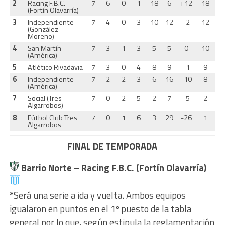
2
Racing F.B.C.
7
6
0
1
18
6
+12
18
(Fortín Olavarría)
3
Independiente
7
4
0
3
10
12
-2
12
(González
Moreno)
4
San Martín
7
3
1
3
5
5
0
10
(América)
5
Atlético Rivadavia
7
3
0
4
8
9
-1
9
6
Independiente
7
2
2
3
6
16
-10
8
(América)
7
Social (Tres
7
0
2
5
2
7
-5
2
Algarrobos)
8
Fútbol Club Tres
7
0
1
6
3
29
-26
1
Algarrobos
FINAL DE TEMPORADA
Barrio Norte –
Racing F.B.C. (Fortín Olavarría)
*
Será una serie a ida y vuelta. Ambos equipos
igualaron en puntos en el 1º puesto de la tabla
general por lo que, según estipula la reglamentación