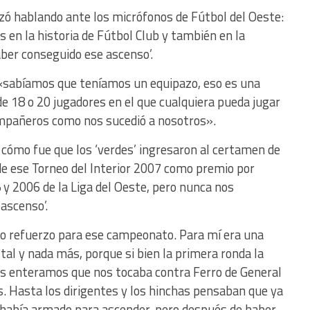
ó hablando ante los micrófonos de Fútbol del Oeste:
s en la historia de Fútbol Club y también en la
aber conseguido ese ascenso’.
 «sabíamos que teníamos un equipazo, eso es una
l de 18 o 20 jugadores en el que cualquiera pueda jugar
compañeros como nos sucedió a nosotros».
cómo fue que los ‘verdes’ ingresaron al certamen de
 de ese Torneo del Interior 2007 como premio por
 2006 de la Liga del Oeste, pero nunca nos
ascenso’.
omo refuerzo para ese campeonato. Para mí era una
al y nada más, porque si bien la primera ronda la
s enteramos que nos tocaba contra Ferro de General
. Hasta los dirigentes y los hinchas pensaban que ya
había armado para ascender, pero después de haber