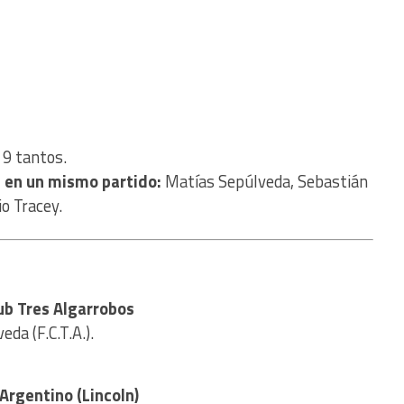
 9 tantos.
s en un mismo partido:
Matías Sepúlveda, Sebastián
io Tracey.
lub Tres Algarrobos
da (F.C.T.A.).
 Argentino (Lincoln)