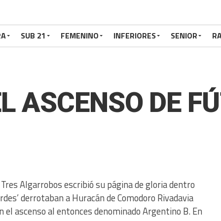
RA
SUB 21
FEMENINO
INFERIORES
SENIOR
RA
EL ASCENSO DE F
Tres Algarrobos escribió su página de gloria dentro
‘verdes’ derrotaban a Huracán de Comodoro Rivadavia
an el ascenso al entonces denominado Argentino B. En