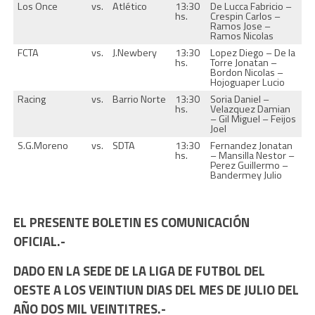
Los Once
vs.
Atlético
13:30
De Lucca Fabricio –
hs.
Crespin Carlos –
Ramos Jose –
Ramos Nicolas
FCTA
vs.
J.Newbery
13:30
Lopez Diego – De la
hs.
Torre Jonatan –
Bordon Nicolas –
Hojoguaper Lucio
Racing
vs.
Barrio Norte
13:30
Soria Daniel –
hs.
Velazquez Damian
– Gil Miguel – Feijos
Joel
S.G.Moreno
vs.
SDTA
13:30
Fernandez Jonatan
hs.
– Mansilla Nestor –
Perez Guillermo –
Bandermey Julio
EL PRESENTE BOLETIN ES COMUNICACIÓN
OFICIAL.-
DADO EN LA SEDE DE LA LIGA DE FUTBOL DEL
OESTE A LOS VEINTIUN DIAS DEL MES DE JULIO DEL
AÑO DOS MIL VEINTITRES.-