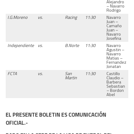
Alejandro
– Navarro
Rodrigo
I.G.Moreno
vs.
Racing
11:30
Navarro
Juan –
Camaño
Juan –
Navarro
Josefina
Independiente
vs.
B.Norte
11:30
Navarro
Agustin –
Navarro
Matias –
Fernandez
Jonatan
FCTA
vs.
San
11:30
Castillo
Martin
Claudio –
Barbera
Sebastian
– Bordon
Abel
EL PRESENTE BOLETIN ES COMUNICACIÓN
OFICIAL.-