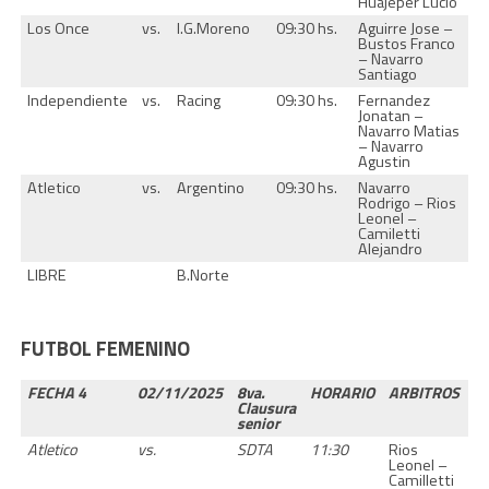
Huajeper Lucio
Los Once
vs.
I.G.Moreno
09:30 hs.
Aguirre Jose –
Bustos Franco
– Navarro
Santiago
Independiente
vs.
Racing
09:30 hs.
Fernandez
Jonatan –
Navarro Matias
– Navarro
Agustin
Atletico
vs.
Argentino
09:30 hs.
Navarro
Rodrigo – Rios
Leonel –
Camiletti
Alejandro
LIBRE
B.Norte
FUTBOL FEMENINO
FECHA 4
02/11/2025
8va.
HORARIO
ARBITROS
Clausura
senior
Atletico
vs.
SDTA
11:30
Rios
Leonel –
Camilletti