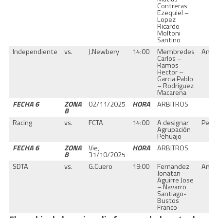
Contreras
Ezequiel –
Lopez
Ricardo –
Moltoni
Santino
Independiente
vs.
J.Newbery
14:00
Membredes
Amer
Carlos –
Ramos
Hector –
Garcia Pablo
– Rodriguez
Macarena
FECHA 6
ZONA
02/11/2025
HORA
ARBITROS
B
Racing
vs.
FCTA
14:00
A designar
Pehu
Agrupación
Pehuajo
FECHA 6
ZONA
Vie,
HORA
ARBITROS
B
31/10/2025
SDTA
vs.
G.Cuero
19:00
Fernandez
Amer
Jonatan –
Aguirre Jose
– Navarro
Santiago-
Bustos
Franco