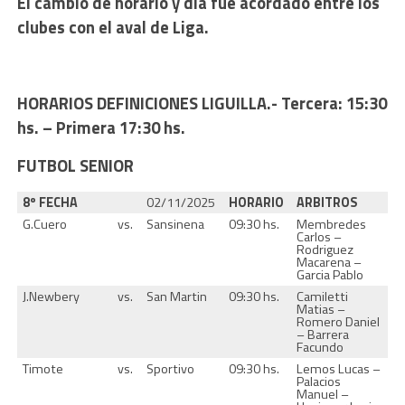
El cambio de horario y dia fue acordado entre los
clubes con el aval de Liga.
HORARIOS DEFINICIONES LIGUILLA.- Tercera: 15:30
hs. – Primera 17:30 hs.
FUTBOL SENIOR
8º FECHA
02/11/2025
HORARIO
ARBITROS
G.Cuero
vs.
Sansinena
09:30 hs.
Membredes
Carlos –
Rodriguez
Macarena –
Garcia Pablo
J.Newbery
vs.
San Martin
09:30 hs.
Camiletti
Matias –
Romero Daniel
– Barrera
Facundo
Timote
vs.
Sportivo
09:30 hs.
Lemos Lucas –
Palacios
Manuel –