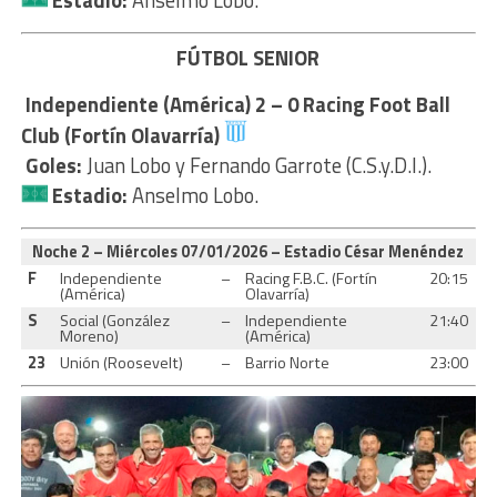
FÚTBOL SENIOR
Independiente (América) 2 – 0
Racing Foot Ball
Club (Fortín Olavarría)
Goles:
Juan Lobo y Fernando Garrote (C.S.y.D.I.).
Estadio:
Anselmo Lobo.
Noche 2 – Miércoles 07/01/2026 – Estadio César Menéndez
F
Independiente
–
Racing F.B.C. (Fortín
20:15
(América)
Olavarría)
S
Social (González
–
Independiente
21:40
Moreno)
(América)
23
Unión (Roosevelt)
–
Barrio Norte
23:00