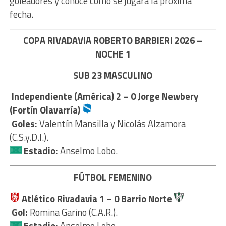
goleadores y conocé cómo se jugará la próxima
fecha.
COPA RIVADAVIA ROBERTO BARBIERI 2026 –
NOCHE 1
SUB 23 MASCULINO
Independiente (América) 2 – 0 Jorge Newbery
(Fortín Olavarría)
Goles:
Valentín Mansilla y Nicolás Alzamora
(C.S.y.D.I.).
Estadio:
Anselmo Lobo.
FÚTBOL FEMENINO
Atlético Rivadavia
1
– 0
Barrio Norte
Gol:
Romina Garino (C.A.R.).
Estadio:
Anselmo Lobo.