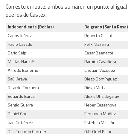
Con este empate, ambos sumaron un punto, al igual
que los de Castex.
Independiente (Doblas)
Belgrano (Santa Rosa)
Carlos Juárez
Roberto Galant
Paolo Casado
Felix Maxenti
Darío Seip
Cesar Beanatte
Matías Narcué
Ramiro Cavalliera
Alfredo Bonomo
Cristian Vázquez
Saúl Araya
Diego Domínguez
Ricardo Corcuera
Diego Metz
Eduardo Barcar
Alexis Uhaldegaray
Sergio Guerra
Heber Cassanova
Daniel Ghel
Fernando Muñoz
uan Gutiérrez
Esteban Massón
D.T.: Eduardo Corcuera
D.T.: Orfel Blanc