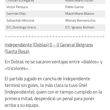
Cristian Echegaray
Maximiliano Ustari
Victor Pereyra
Pablo García
Germán Díaz
Maximiliano Blanco
Sebastián Morone
Wendy Benvenutto
D.T.: Domingo Greco
D.T.: Ignacio Archieri
___________________________________
Independiente (Doblas) 0 – 0 General Belgrano
(Santa Rosa):
En Doblas no se sacaron ventajas entre «diablos» y
«tricolores».
El partido jugado en cancha de Independiente
terminó sin goles; la más clara la tuvo Ghel
(Independiente), quien con el tiempo cumplido en la
primera mitad, desperdició un penal para poner
arriba a su equipo.