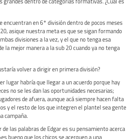
 grandes dentro de categorías formativas. ¿Cuál es
se encuentran en 6° división dentro de pocos meses
b 20, asique nuestra meta es que se sigan formando
bas divisiones a la vez, y el que no tenga esa
de la mejor manera a la sub 20 cuando ya no tenga
staría volver a dirigir en primera división?
mer lugar habría que llegar a un acuerdo porque hay
ces no se les dan las oportunidades necesarias;
jugadores de afuera, aunque acá siempre hacen falta
los y el resto de los que integren el plantel sea gente
na campaña.
 de las palabras de Edgar es su pensamiento acerca
e «es bueno que los chicos se acerquen a una