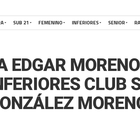
RA
SUB 21
FEMENINO
INFERIORES
SENIOR
RA
A EDGAR MORENO 
NFERIORES CLUB 
GONZÁLEZ MOREN