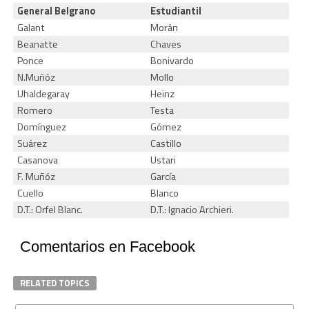
General Belgrano
Estudiantil
Galant
Morán
Beanatte
Chaves
Ponce
Bonivardo
N.Muñóz
Mollo
Uhaldegaray
Heinz
Romero
Testa
Domínguez
Gómez
Suárez
Castillo
Casanova
Ustari
F. Muñóz
García
Cuello
Blanco
D.T.: Orfel Blanc.
D.T.: Ignacio Archieri.
Comentarios en Facebook
RELATED TOPICS