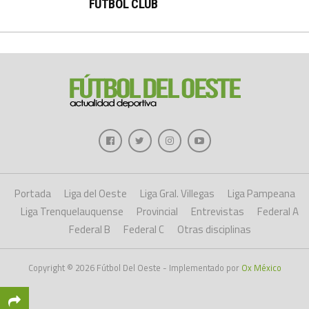
FÚTBOL CLUB
Portada
Liga del Oeste
Liga Gral. Villegas
Liga Pampeana
Liga Trenquelauquense
Provincial
Entrevistas
Federal A
Federal B
Federal C
Otras disciplinas
Copyright © 2026 Fútbol Del Oeste - Implementado por
Ox México