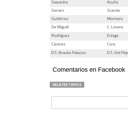
Saavedra
Acuña
Genaro
Scarola
Gutiérrez
Montero
De Miguél
C. Lovera
Rodríguez
Eizaga
Cáceres
Cora
D.T.: Braulio Palacios
D.T.: Del Pó
Comentarios en Facebook
RELATED TOPICS