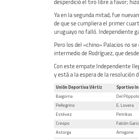
desperdició el tiro libre a favor; hi
Ya en la segunda mitad, fue nueva
de que se cumpliera el primer cuarto
uruguayo no falló. Independiente g
Pero los del «chino» Palacios no se
intermedio de Rodríguez, que desde 
Con este empate Independiente lle
y está a la espera de la resolución
Unión Deportiva Vértiz
Sportivo I
Baigorria
Del Póppol
Pellegrino
E. Lovera
Estévez
Petrikas
Crespo
Falcón Garci
Astorga
Amigone