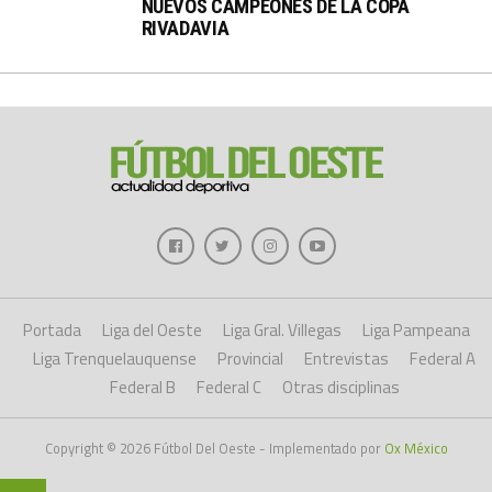
NUEVOS CAMPEONES DE LA COPA
RIVADAVIA
Portada
Liga del Oeste
Liga Gral. Villegas
Liga Pampeana
Liga Trenquelauquense
Provincial
Entrevistas
Federal A
Federal B
Federal C
Otras disciplinas
Copyright © 2026 Fútbol Del Oeste - Implementado por
Ox México