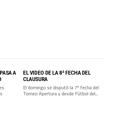
 PASA A
EL VIDEO DE LA 8ª FECHA DEL
O
CLAUSURA
res
El domingo se disputó la 7ª fecha del
us
Torneo Apertura y desde Fútbol del...