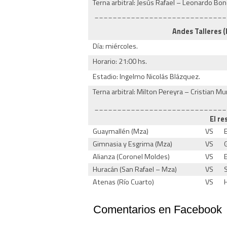
Terna arbitral: Jesús Rafael – Leonardo Bone
_____________________________
Andes Talleres (
Día: miércoles.
Horario: 21:00 hs.
Estadio: Ingelmo Nicolás Blázquez.
Terna arbitral: Milton Pereyra – Cristian Mu
_____________________________
El re
Guaymallén (Mza)
VS
Gimnasia y Esgrima (Mza)
VS
Alianza (Coronel Moldes)
VS
Huracán (San Rafael – Mza)
VS
Atenas (Río Cuarto)
VS
Comentarios en Facebook