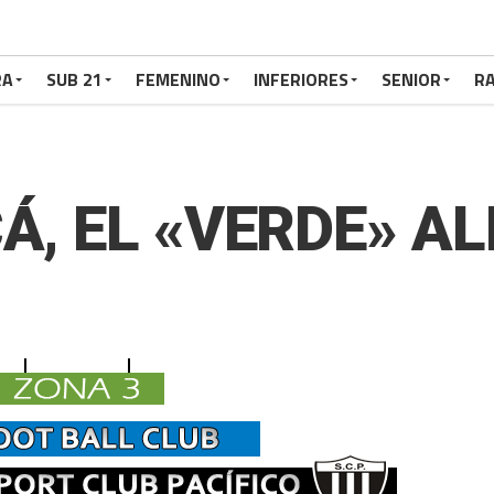
RA
SUB 21
FEMENINO
INFERIORES
SENIOR
RA
Á, EL «VERDE» A