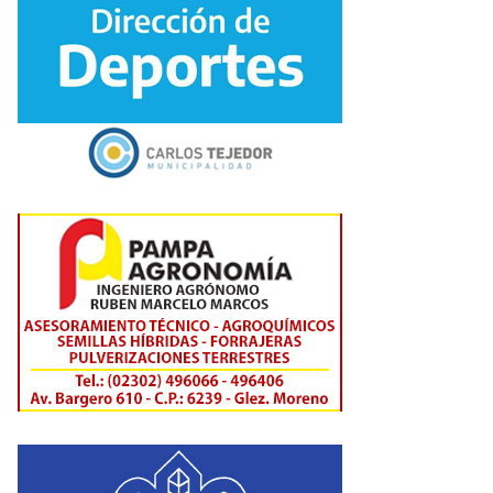
________
________