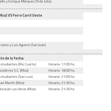
llo y Enrique Márquez (9 de Julio).
_________________________________________________
Mza) VS Ferro Carril Oeste
rciano y Luis Aguirre (San Juan)
_________________________________________________
sto de la fecha:
Estudiantes (Río Cuarto)
Horario: 17:00 hs.
Gutiérrez S.C. (Mza)
Horario: 18:00 hs.
Estudiantes (San Luis)
Horario: 21:00 hs.
San Martín (Mza)
Horario: 21:30 hs.
Huracán Las Heras (Mza)
Horario: 21:30 hs.