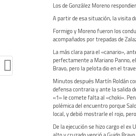
Los de González Moreno respondier
A partir de esa situación, la visit
Formigo y Moreno fueron los condu
acompañados por trepadas de Zalaz
La más clara para el «canario», ant
perfectamente a Mariano Panno, el 
Bravo, pero la pelota dio en el trav
Minutos después Martín Roldán corr
defensa contraria y ante la salida d
«1» le comete falta al «choki». Pe
polémica del encuentro porque Salom
local, y debió mostrarle el rojo, pero
De la ejecución se hizo cargo el ex
alto y cruzado venció a Guido Bravo, 