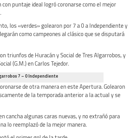
n con puntaje ideal logró coronarse como el mejor
.
to, los «verdes» golearon por 7 a 0 a Independiente y
llegarán como campeones al clásico que se disputará
con triunfos de Huracán y Social de Tres Algarrobos, y
cial (G.M.) en Carlos Tejedor.
lgarrobos 7 – 0 Independiente
coronarse de otra manera en este Apertura. Golearon
camente de la temporada anterior a la actual y se
 en cancha algunas caras nuevas, y no extrañó para
na lo reemplazó de la mejor manera.
otó el primer gol de la tarde.