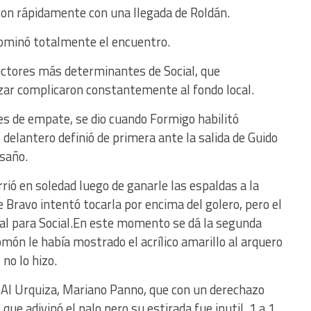
on rápidamente con una llegada de Roldán.
a dominó totalmente el encuentro.
ctores más determinantes de Social, que
ar complicaron constantemente al fondo local.
es de empate, se dio cuando Formigo habilitó
delantero definió de primera ante la salida de Guido
esaño.
ió en soledad luego de ganarle las espaldas a la
e Bravo intentó tocarla por encima del golero, pero el
nal para Social.En este momento se dá la segunda
ón le había mostrado el acrílico amarillo al arquero
 no lo hizo.
 UAI Urquiza, Mariano Panno, que con un derechazo
que adivinó el palo pero su estirada fue inutil. 1 a 1