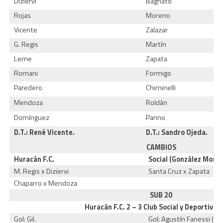
Diziervi
Bagnato
Rojas
Moreno
Vicente
Zalazar
G. Regis
Martín
Leme
Zapata
Romani
Formigo
Paredero
Chiminelli
Mendoza
Roldán
Domínguez
Panno
D.T.: René Vicente.
D.T.: Sandro Ojeda.
CAMBIOS
Huracán F.C.
Social (González More
M. Regis x Diziervi
Santa Cruz x Zapata
Chaparro x Mendoza
SUB 20
Huracán F.C. 2 – 3 Club Social y Deportivo (
Gol: Gil.
Gol: Agustín Fanessi (p).