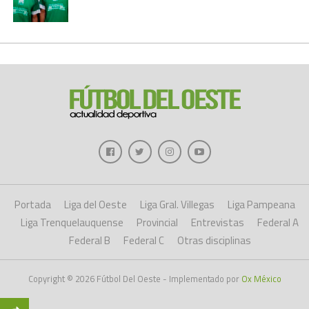
Portada
Liga del Oeste
Liga Gral. Villegas
Liga Pampeana
Liga Trenquelauquense
Provincial
Entrevistas
Federal A
Federal B
Federal C
Otras disciplinas
Copyright © 2026 Fútbol Del Oeste - Implementado por
Ox México