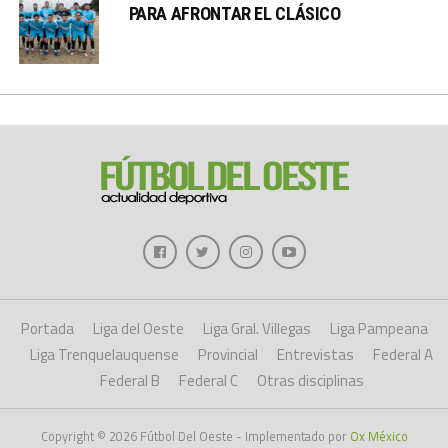
PARA AFRONTAR EL CLÁSICO
Portada
Liga del Oeste
Liga Gral. Villegas
Liga Pampeana
Liga Trenquelauquense
Provincial
Entrevistas
Federal A
Federal B
Federal C
Otras disciplinas
Copyright © 2026 Fútbol Del Oeste - Implementado por
Ox México