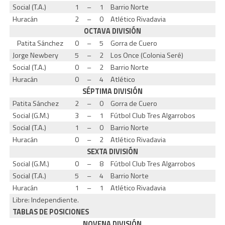
Social (T.A.)
1
–
1
Barrio Norte
Huracán
2
–
0
Atlético Rivadavia
OCTAVA DIVISIÓN
Patita Sánchez
0
–
5
Gorra de Cuero
Jorge Newbery
5
–
2
Los Once (Colonia Seré)
Social (T.A.)
0
–
2
Barrio Norte
Huracán
0
–
4
Atlético
SÉPTIMA DIVISIÓN
Patita Sánchez
2
–
0
Gorra de Cuero
Social (G.M.)
3
–
1
Fútbol Club Tres Algarrobos
Social (T.A.)
1
–
0
Barrio Norte
Huracán
0
–
2
Atlético Rivadavia
SEXTA DIVISIÓN
Social (G.M.)
0
–
8
Fútbol Club Tres Algarrobos
Social (T.A.)
5
–
4
Barrio Norte
Huracán
1
–
1
Atlético Rivadavia
Libre: Independiente.
TABLAS DE POSICIONES
NOVENA DIVISIÓN