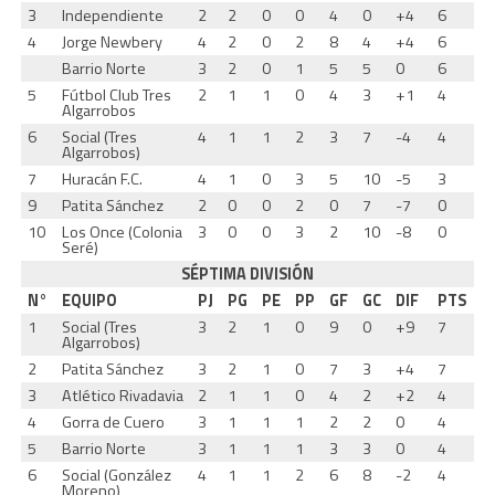
3
Independiente
2
2
0
0
4
0
+4
6
4
Jorge Newbery
4
2
0
2
8
4
+4
6
Barrio Norte
3
2
0
1
5
5
0
6
5
Fútbol Club Tres
2
1
1
0
4
3
+1
4
Algarrobos
6
Social (Tres
4
1
1
2
3
7
-4
4
Algarrobos)
7
Huracán F.C.
4
1
0
3
5
10
-5
3
9
Patita Sánchez
2
0
0
2
0
7
-7
0
10
Los Once (Colonia
3
0
0
3
2
10
-8
0
Seré)
SÉPTIMA DIVISIÓN
N°
EQUIPO
PJ
PG
PE
PP
GF
GC
DIF
PTS
1
Social (Tres
3
2
1
0
9
0
+9
7
Algarrobos)
2
Patita Sánchez
3
2
1
0
7
3
+4
7
3
Atlético Rivadavia
2
1
1
0
4
2
+2
4
4
Gorra de Cuero
3
1
1
1
2
2
0
4
5
Barrio Norte
3
1
1
1
3
3
0
4
6
Social (González
4
1
1
2
6
8
-2
4
Moreno)