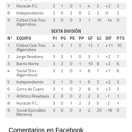
7
Huracán F.C.
2
1
0
1
4
2
+2
3
8
Independiente
2
0
2
0
2
2
0
2
9
Fútbol Club Tres
3
0
0
3
1
15
-14
0
Algarrobos
SEXTA DIVISIÓN
N°
EQUIPO
PJ
PG
PE
PP
GF
GC
DIF
PTS
1
Fútbol Club Tres
4
3
1
0
12
1
+11
10
Algarrobos
2
Jorge Newbery
3
2
1
0
3
1
+2
7
3
Barrio Norte
3
2
0
1
10
8
+2
6
4
Social (Tres
3
2
0
1
8
7
+1
6
Algarrobos)
5
Independiente
2
1
0
1
6
3
+3
3
6
Gorra de Cuero
3
1
0
2
8
5
+3
3
7
Atlético Rivadavia
2
0
0
2
2
3
-1
1
8
Huracán F.C.
3
0
1
2
3
5
-2
1
9
Social (González
3
0
0
3
2
20
-18
0
Moreno)
Comentarios en Facebook