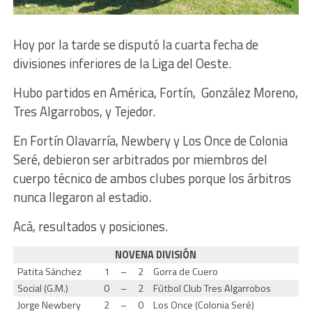
Hoy por la tarde se disputó la cuarta fecha de
divisiones inferiores de la Liga del Oeste.
Hubo partidos en América, Fortín, González Moreno,
Tres Algarrobos, y Tejedor.
En Fortín Olavarría, Newbery y Los Once de Colonia
Seré, debieron ser arbitrados por miembros del
cuerpo técnico de ambos clubes porque los árbitros
nunca llegaron al estadio.
Acá, resultados y posiciones.
NOVENA DIVISIÓN
Patita Sánchez
1
–
2
Gorra de Cuero
Social (G.M.)
0
–
2
Fútbol Club Tres Algarrobos
Jorge Newbery
2
–
0
Los Once (Colonia Seré)