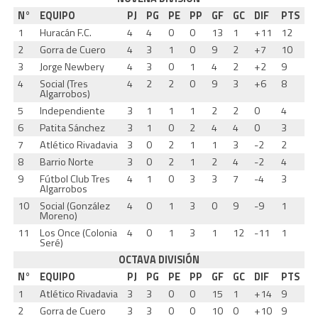
N°
EQUIPO
PJ
PG
PE
PP
GF
GC
DIF
PTS
1
Huracán F.C.
4
4
0
0
13
1
+11
12
2
Gorra de Cuero
4
3
1
0
9
2
+7
10
3
Jorge Newbery
4
3
0
1
4
2
+2
9
4
Social (Tres
4
2
2
0
9
3
+6
8
Algarrobos)
5
Independiente
3
1
1
1
2
2
0
4
6
Patita Sánchez
3
1
0
2
4
4
0
3
7
Atlético Rivadavia
3
0
2
1
1
3
-2
2
8
Barrio Norte
3
0
2
1
2
4
-2
4
9
Fútbol Club Tres
4
1
0
3
3
7
-4
3
Algarrobos
10
Social (González
4
0
1
3
0
9
-9
1
Moreno)
11
Los Once (Colonia
4
0
1
3
1
12
-11
1
Seré)
OCTAVA DIVISIÓN
N°
EQUIPO
PJ
PG
PE
PP
GF
GC
DIF
PTS
1
Atlético Rivadavia
3
3
0
0
15
1
+14
9
2
Gorra de Cuero
3
3
0
0
10
0
+10
9