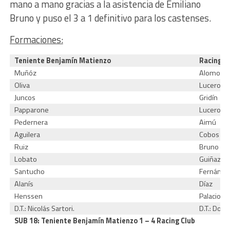
mano a mano gracias a la asistencia de Emiliano
Bruno y puso el 3 a 1 definitivo para los castenses.
Formaciones:
Teniente Benjamín Matienzo
Racing C
Muñóz
Alomo
Oliva
Lucero
Juncos
Gridín
Papparone
Lucero
Pedernera
Aimú
Aguilera
Cobos
Ruiz
Bruno
Lobato
Guiñazú
Santucho
Fernánde
Alanís
Díaz
Henssen
Palacios
D.T.: Nicolás Sartori.
D.T.: Dom
SUB 18:
Teniente Benjamín Matienzo 1 – 4 Racing Club