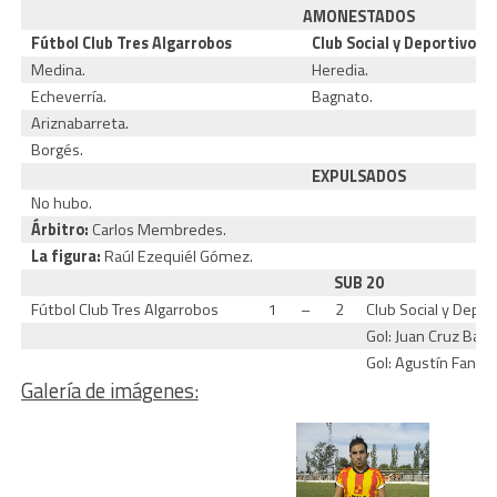
AMONESTADOS
Fútbol Club Tres Algarrobos
Club Social y Deportivo 
Medina.
Heredia.
Echeverría.
Bagnato.
Ariznabarreta.
Borgés.
EXPULSADOS
No hubo.
Árbitro:
Carlos Membredes.
La figura:
Raúl Ezequiél Gómez.
SUB 20
Fútbol Club Tres Algarrobos
1
–
2
Club Social y Depo
Gol: Juan Cruz Bane
Gol: Agustín Faness
Galería de imágenes: