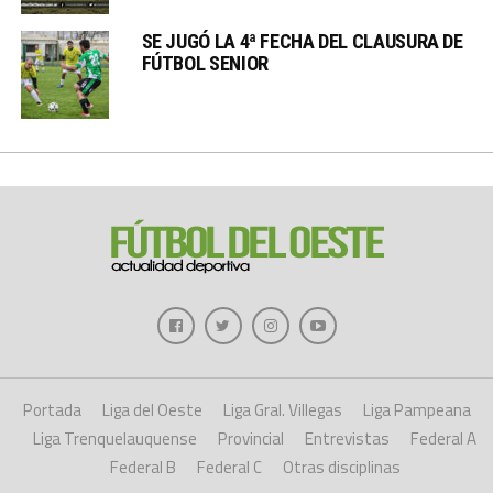
SE JUGÓ LA 4ª FECHA DEL CLAUSURA DE
FÚTBOL SENIOR
Portada
Liga del Oeste
Liga Gral. Villegas
Liga Pampeana
Liga Trenquelauquense
Provincial
Entrevistas
Federal A
Federal B
Federal C
Otras disciplinas