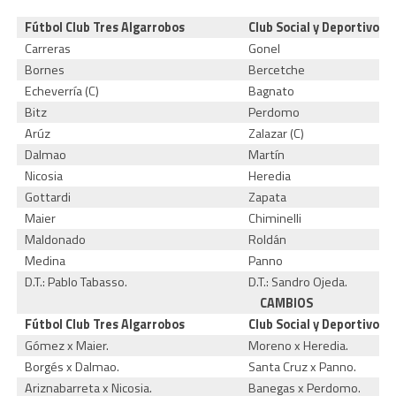
Fútbol Club Tres Algarrobos
Club Social y Deportivo 
Carreras
Gonel
Bornes
Bercetche
Echeverría (C)
Bagnato
Bitz
Perdomo
Arúz
Zalazar (C)
Dalmao
Martín
Nicosia
Heredia
Gottardi
Zapata
Maier
Chiminelli
Maldonado
Roldán
Medina
Panno
D.T.: Pablo Tabasso.
D.T.: Sandro Ojeda.
CAMBIOS
Fútbol Club Tres Algarrobos
Club Social y Deportivo 
Gómez x Maier.
Moreno x Heredia.
Borgés x Dalmao.
Santa Cruz x Panno.
Ariznabarreta x Nicosia.
Banegas x Perdomo.