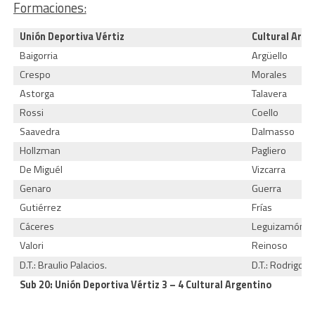
Formaciones:
Unión Deportiva Vértiz
Cultural Arge
Baigorria
Argüello
Crespo
Morales
Astorga
Talavera
Rossi
Coello
Saavedra
Dalmasso
Hollzman
Pagliero
De Miguél
Vizcarra
Genaro
Guerra
Gutiérrez
Frías
Cáceres
Leguizamón
Valori
Reinoso
D.T.: Braulio Palacios.
D.T.: Rodrigo C
Sub 20: Unión Deportiva Vértiz
3 – 4 Cultural Argentino